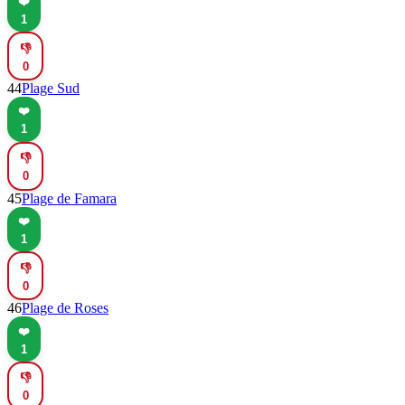
❤️
1
👎
0
44
Plage Sud
❤️
1
👎
0
45
Plage de Famara
❤️
1
👎
0
46
Plage de Roses
❤️
1
👎
0