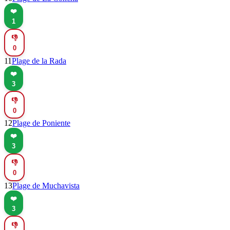
❤️
1
👎
0
11
Plage de la Rada
❤️
3
👎
0
12
Plage de Poniente
❤️
3
👎
0
13
Plage de Muchavista
❤️
3
👎