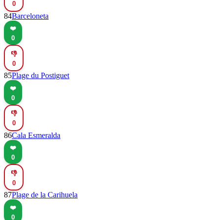
0
84
Barceloneta
❤️
0
👎
0
85
Plage du Postiguet
❤️
0
👎
0
86
Cala Esmeralda
❤️
0
👎
0
87
Plage de la Carihuela
❤️
0