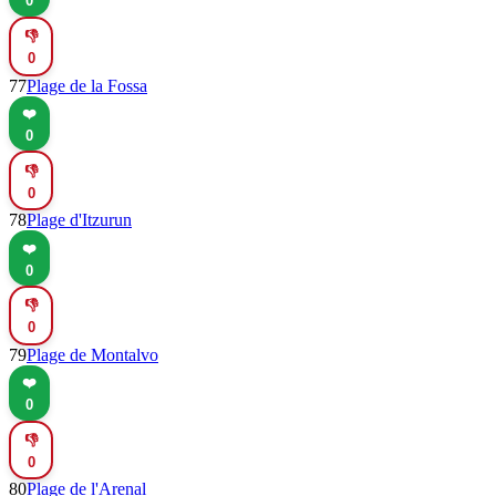
0
👎
0
77
Plage de la Fossa
❤️
0
👎
0
78
Plage d'Itzurun
❤️
0
👎
0
79
Plage de Montalvo
❤️
0
👎
0
80
Plage de l'Arenal