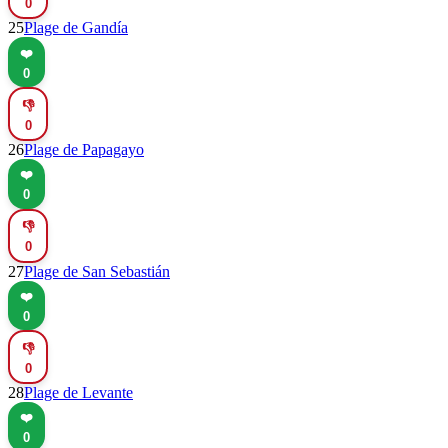
0
25
Plage de Gandía
❤️
0
👎
0
26
Plage de Papagayo
❤️
0
👎
0
27
Plage de San Sebastián
❤️
0
👎
0
28
Plage de Levante
❤️
0