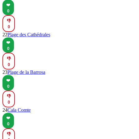
❤️
0
👎
0
22
Plage des Cathédrales
❤️
0
👎
0
23
Plage de la Barrosa
❤️
0
👎
0
24
Cala Comte
❤️
0
👎