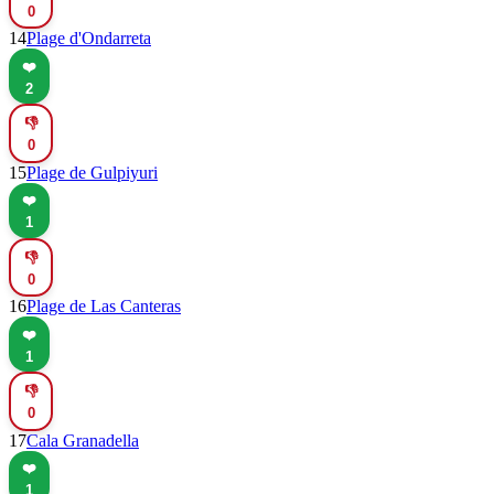
0
14
Plage d'Ondarreta
❤️
2
👎
0
15
Plage de Gulpiyuri
❤️
1
👎
0
16
Plage de Las Canteras
❤️
1
👎
0
17
Cala Granadella
❤️
1