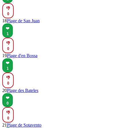
👎
0
18
Plage de San Juan
❤️
1
👎
0
19
Plage d'en Bossa
❤️
1
👎
0
20
Plage des Bateles
❤️
0
👎
0
21
Plage de Sotavento