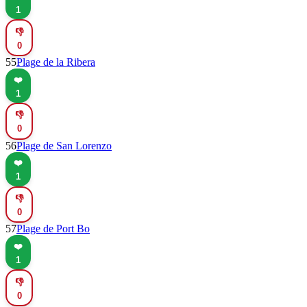
1
👎
0
55
Plage de la Ribera
❤️
1
👎
0
56
Plage de San Lorenzo
❤️
1
👎
0
57
Plage de Port Bo
❤️
1
👎
0