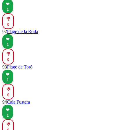
❤️
1
👎
0
92
Plage de la Roda
❤️
1
👎
0
93
Plage de Toró
❤️
1
👎
0
94
Cala Fustera
❤️
1
👎