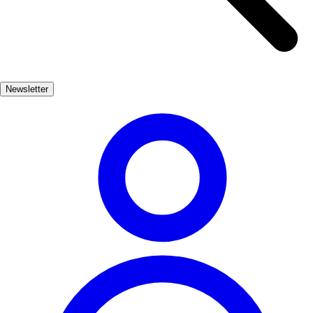
0
3
Plage de Silgar
❤️
3
👎
Newsletter
0
4
Plage de Fuengirola
❤️
2
👎
0
5
Plage de Palma
❤️
2
👎
0
6
Plage de Burriana
❤️