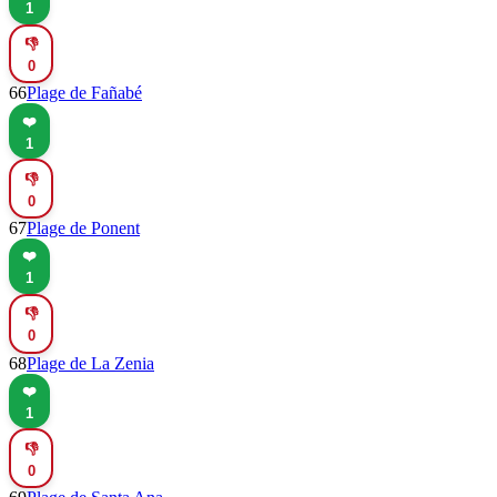
1
👎
0
66
Plage de Fañabé
❤️
1
👎
0
67
Plage de Ponent
❤️
1
👎
0
68
Plage de La Zenia
❤️
1
👎
0