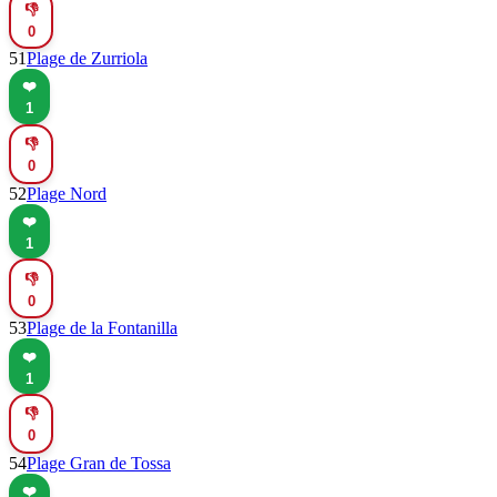
👎
0
51
Plage de Zurriola
❤️
1
👎
0
52
Plage Nord
❤️
1
👎
0
53
Plage de la Fontanilla
❤️
1
👎
0
54
Plage Gran de Tossa
❤️