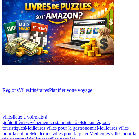
Explorer
Régions
Villes
Itinéraires
Planifier votre voyage
Autres classements
villes
lieux à voir
plats à
goûter
thèmes
événements
restaurants
hôtels
loisirs
régions
touristiques
Meilleures villes pour la gastronomie
Meilleures villes
pour la culture
Meilleures villes pour la plage
Meilleures villes pour la