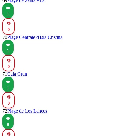
69
Plage de Santa Ana
❤️
1
👎
0
70
Plage Centrale d'Isla Cristina
❤️
1
👎
0
71
Cala Gran
❤️
1
👎
0
72
Plage de Los Lances
❤️
0
👎