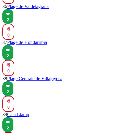
36
Plage de Valdelagrana
❤️
2
👎
0
37
Plage de Hondarribia
❤️
2
👎
0
38
Plage Centrale de Villajoyosa
❤️
2
👎
0
39
Cala Llamp
❤️
2