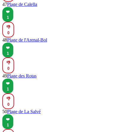
47
Plage de Calella
❤️
1
👎
0
48
Plage de l'Arenal-Bol
❤️
1
👎
0
49
Plage des Rotas
❤️
1
👎
0
50
Plage de La Salvé
❤️
1