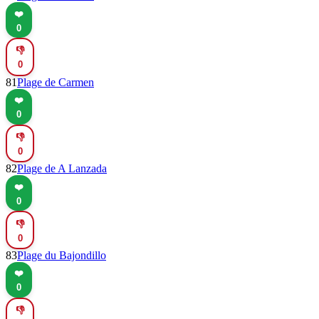
❤️
0
👎
0
81
Plage de Carmen
❤️
0
👎
0
82
Plage de A Lanzada
❤️
0
👎
0
83
Plage du Bajondillo
❤️
0
👎