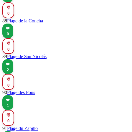
👎
0
88
Plage de la Concha
❤️
0
👎
0
89
Plage de San Nicolás
❤️
2
👎
0
90
Plage des Fous
❤️
1
👎
0
91
Plage du Zapillo