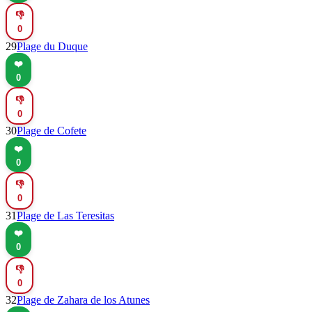
👎
0
29
Plage du Duque
❤️
0
👎
0
30
Plage de Cofete
❤️
0
👎
0
31
Plage de Las Teresitas
❤️
0
👎
0
32
Plage de Zahara de los Atunes