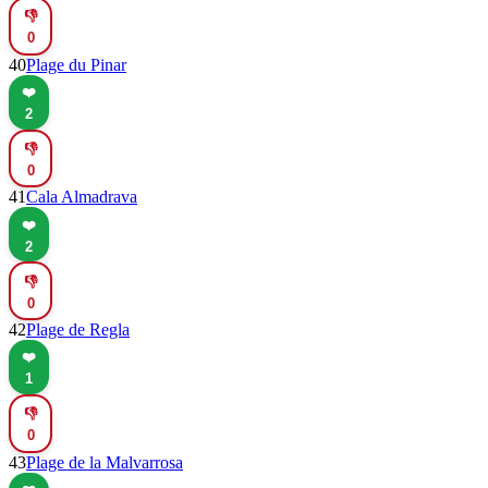
👎
0
40
Plage du Pinar
❤️
2
👎
0
41
Cala Almadrava
❤️
2
👎
0
42
Plage de Regla
❤️
1
👎
0
43
Plage de la Malvarrosa