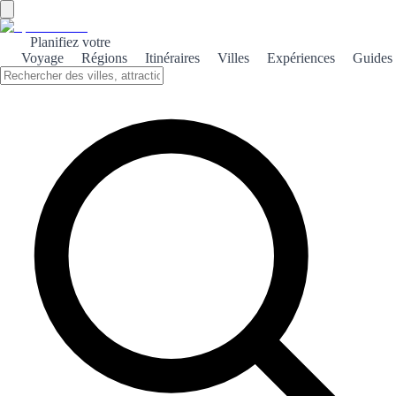
Planifiez votre
Voyage
Régions
Itinéraires
Villes
Expériences
Guides
←
Retour aux classements
Top 100 plages
Basé sur les votes des visiteurs. Votez et aidez les autres à découvrir
le meilleur !
1
Plage de Fenals
❤️
3
👎
0
2
Cala Agulla
❤️
3
👎