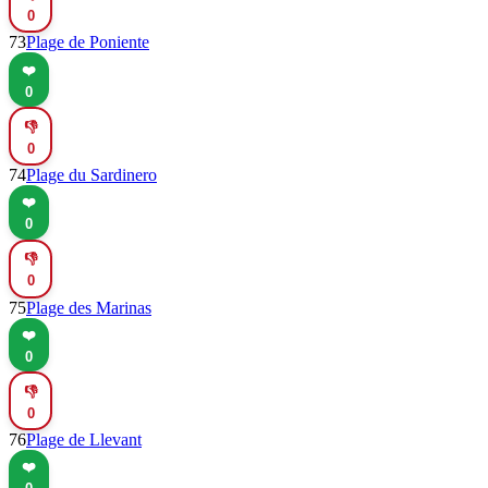
0
73
Plage de Poniente
❤️
0
👎
0
74
Plage du Sardinero
❤️
0
👎
0
75
Plage des Marinas
❤️
0
👎
0
76
Plage de Llevant
❤️