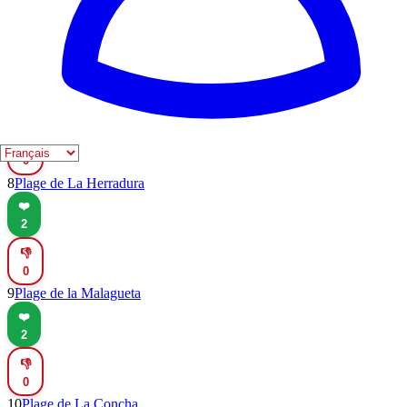
2
👎
0
7
Plage de Calafell
❤️
2
👎
0
8
Plage de La Herradura
❤️
2
👎
0
9
Plage de la Malagueta
❤️
2
👎
0
10
Plage de La Concha