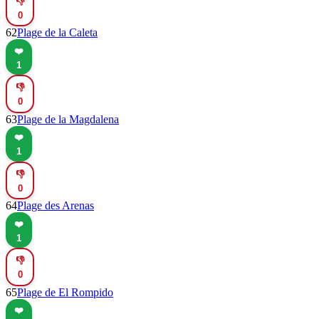
👎
0
62
Plage de la Caleta
❤️
1
👎
0
63
Plage de la Magdalena
❤️
1
👎
0
64
Plage des Arenas
❤️
1
👎
0
65
Plage de El Rompido
❤️