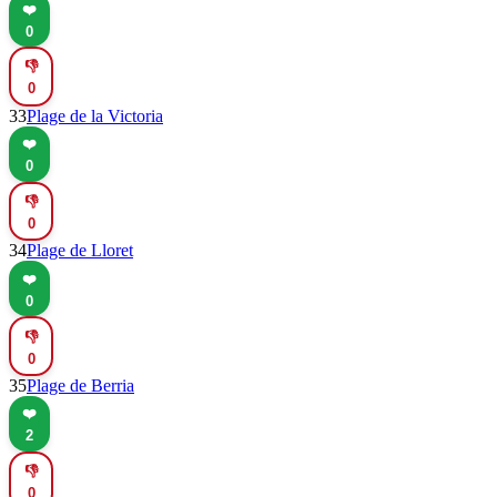
❤️
0
👎
0
33
Plage de la Victoria
❤️
0
👎
0
34
Plage de Lloret
❤️
0
👎
0
35
Plage de Berria
❤️
2
👎
0