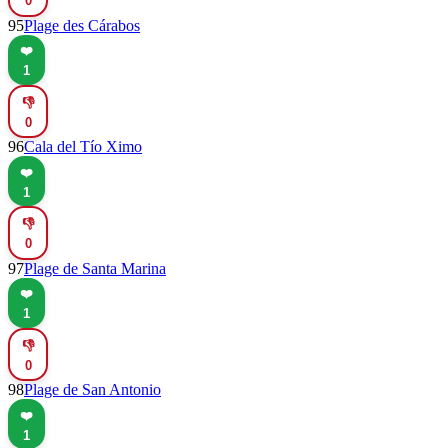
0
95
Plage des Cárabos
❤️
1
👎
0
96
Cala del Tío Ximo
❤️
1
👎
0
97
Plage de Santa Marina
❤️
1
👎
0
98
Plage de San Antonio
❤️
1