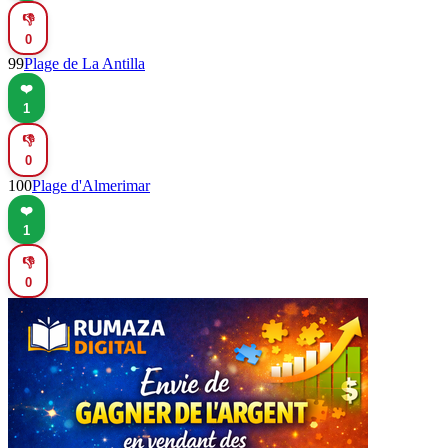
👎
0
99
Plage de La Antilla
❤️
1
👎
0
100
Plage d'Almerimar
❤️
1
👎
0