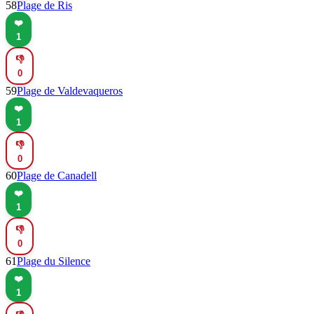
58
Plage de Ris
❤️
1
👎
0
59
Plage de Valdevaqueros
❤️
1
👎
0
60
Plage de Canadell
❤️
1
👎
0
61
Plage du Silence
❤️
1