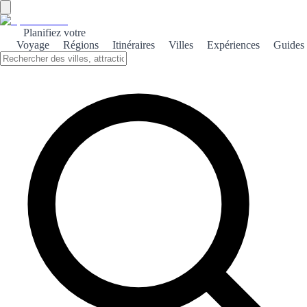
Planifiez votre
Voyage
Régions
Itinéraires
Villes
Expériences
Guides
←
Retour aux classements
Meilleures villes pour les
familles
Basé sur les votes des visiteurs. Votez et aidez les autres à découvrir
le meilleur !
1
Madrid
❤️
209
👎
2