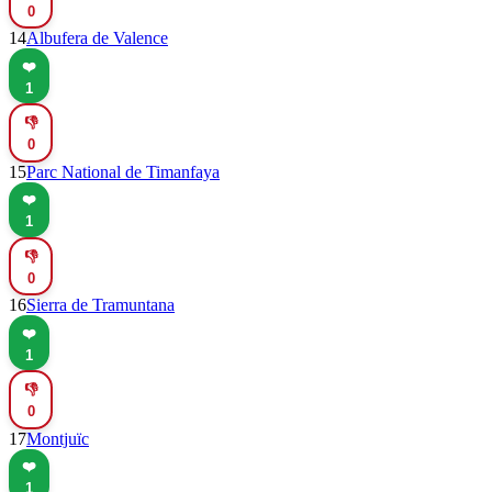
0
14
Albufera de Valence
❤️
1
👎
0
15
Parc National de Timanfaya
❤️
1
👎
0
16
Sierra de Tramuntana
❤️
1
👎
0
17
Montjuïc
❤️
1