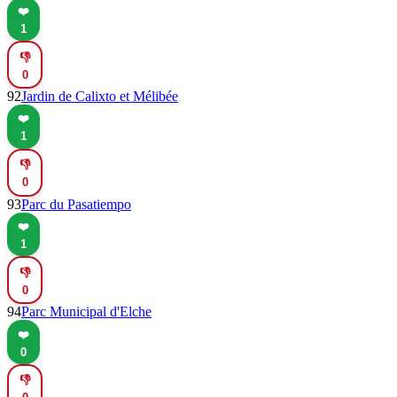
❤️
1
👎
0
92
Jardin de Calixto et Mélibée
❤️
1
👎
0
93
Parc du Pasatiempo
❤️
1
👎
0
94
Parc Municipal d'Elche
❤️
0
👎