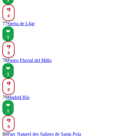
1
👎
0
77
Sierra de Líjar
❤️
1
👎
0
78
Paseo Fluvial del Miño
❤️
1
👎
0
79
Madrid Río
❤️
1
👎
0
80
Parc Naturel des Salines de Santa Pola