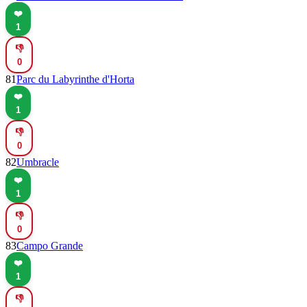
❤️
1
👎
0
81
Parc du Labyrinthe d'Horta
❤️
1
👎
0
82
Umbracle
❤️
1
👎
0
83
Campo Grande
❤️
1
👎