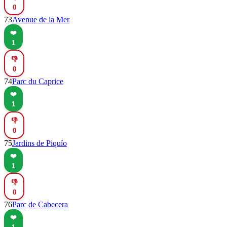
0
73
Avenue de la Mer
❤️
1
👎
0
74
Parc du Caprice
❤️
1
👎
0
75
Jardins de Piquío
❤️
1
👎
0
76
Parc de Cabecera
❤️