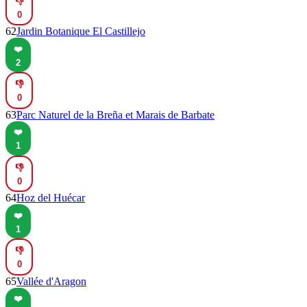
👎
0
62
Jardin Botanique El Castillejo
❤️
2
👎
0
63
Parc Naturel de la Breña et Marais de Barbate
❤️
1
👎
0
64
Hoz del Huécar
❤️
1
👎
0
65
Vallée d'Aragon
❤️