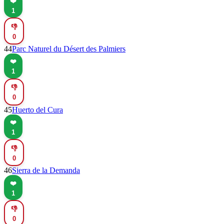
❤️
1
👎
0
44
Parc Naturel du Désert des Palmiers
❤️
1
👎
0
45
Huerto del Cura
❤️
1
👎
0
46
Sierra de la Demanda
❤️
1
👎
0