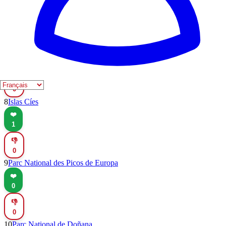
2
👎
0
7
Cerro de Santa Catalina
❤️
4
👎
0
8
Islas Cíes
❤️
1
👎
0
9
Parc National des Picos de Europa
❤️
0
👎
0
10
Parc National de Doñana