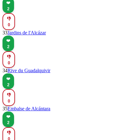
❤️
2
👎
0
33
Jardins de l'Alcázar
❤️
2
👎
0
34
Rive du Guadalquivir
❤️
2
👎
0
35
Embalse de Alcántara
❤️
2
👎
0