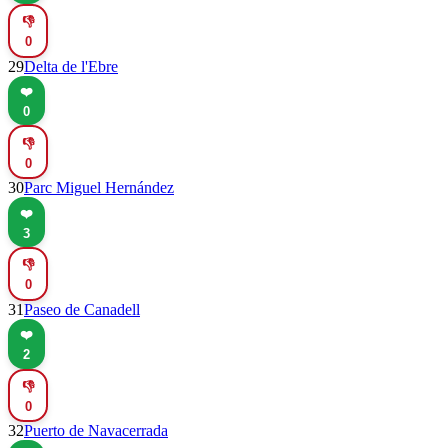
👎
0
29
Delta de l'Ebre
❤️
0
👎
0
30
Parc Miguel Hernández
❤️
3
👎
0
31
Paseo de Canadell
❤️
2
👎
0
32
Puerto de Navacerrada