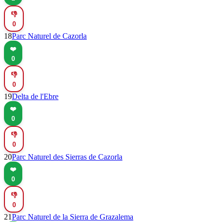
👎
0
18
Parc Naturel de Cazorla
❤️
0
👎
0
19
Delta de l'Ebre
❤️
0
👎
0
20
Parc Naturel des Sierras de Cazorla
❤️
0
👎
0
21
Parc Naturel de la Sierra de Grazalema