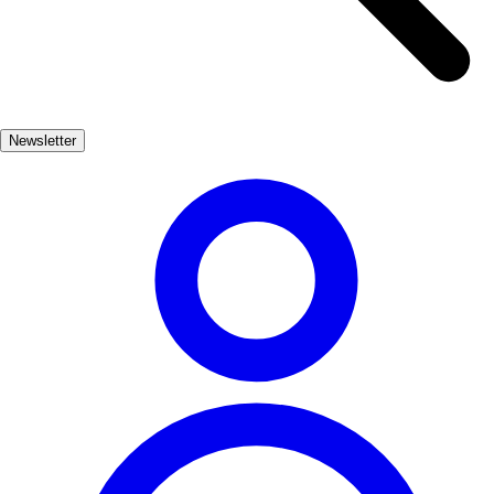
0
3
Parc Güell
❤️
2
👎
Newsletter
0
4
Monte Artxanda
❤️
2
👎
0
5
Jardin Botanique Marimurtra
❤️
2
👎
0
6
Parc Naturel des Sources du Narcea
❤️