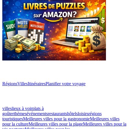
Explorer
Régions
Villes
Itinéraires
Planifier votre voyage
Autres classements
villes
lieux à voir
plats à
goûter
thèmes
événements
restaurants
hôtels
loisirs
régions
touristiques
Meilleures villes pour la gastronomie
Meilleures villes
pour la culture
Meilleures villes pour la plage
Meilleures villes pour la