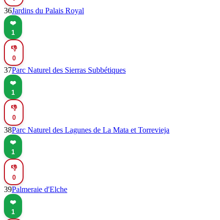
36
Jardins du Palais Royal
❤️
1
👎
0
37
Parc Naturel des Sierras Subbétiques
❤️
1
👎
0
38
Parc Naturel des Lagunes de La Mata et Torrevieja
❤️
1
👎
0
39
Palmeraie d'Elche
❤️
1