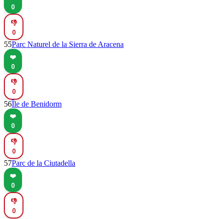
0
👎
0
55
Parc Naturel de la Sierra de Aracena
❤️
0
👎
0
56
Île de Benidorm
❤️
0
👎
0
57
Parc de la Ciutadella
❤️
0
👎
0