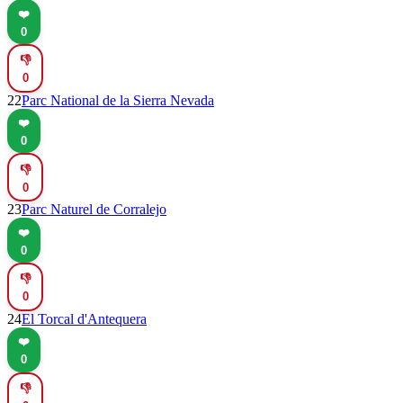
❤️
0
👎
0
22
Parc National de la Sierra Nevada
❤️
0
👎
0
23
Parc Naturel de Corralejo
❤️
0
👎
0
24
El Torcal d'Antequera
❤️
0
👎