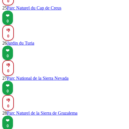
0
25
Parc Naturel du Cap de Creus
❤️
0
👎
0
26
Jardin du Turia
❤️
0
👎
0
27
Parc National de la Sierra Nevada
❤️
0
👎
0
28
Parc Naturel de la Sierra de Grazalema
❤️
0