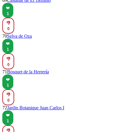
69
Castañar de El Tiemblo
❤️
1
👎
0
70
Selva de Oza
❤️
1
👎
0
71
Bosquet de la Herrería
❤️
1
👎
0
72
Jardin Botanique Juan Carlos I
❤️
1
👎