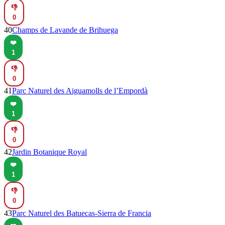
👎
0
40
Champs de Lavande de Brihuega
❤️
1
👎
0
41
Parc Naturel des Aiguamolls de l’Empordà
❤️
1
👎
0
42
Jardin Botanique Royal
❤️
1
👎
0
43
Parc Naturel des Batuecas-Sierra de Francia