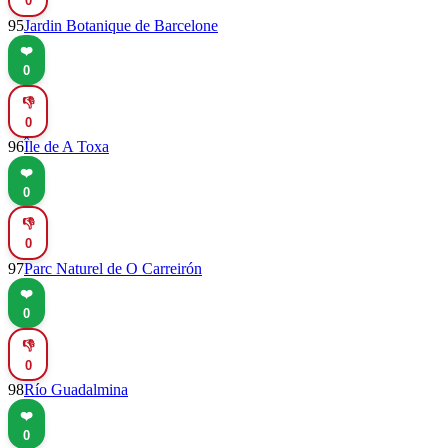
0
95
Jardin Botanique de Barcelone
❤️
0
👎
0
96
Île de A Toxa
❤️
0
👎
0
97
Parc Naturel de O Carreirón
❤️
0
👎
0
98
Río Guadalmina
❤️
0