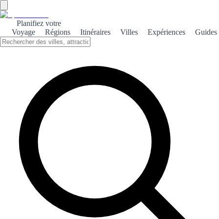
Planifiez votre
Voyage
Régions
Itinéraires
Villes
Expériences
Guides
←
Retour aux classements
Top 100 parcs
Basé sur les votes des visiteurs. Votez et aidez les autres à découvrir
le meilleur !
1
Parc Naturel du Peñón de Ifach
❤️
3
👎
0
2
Parc National de Doñana
❤️
2
👎