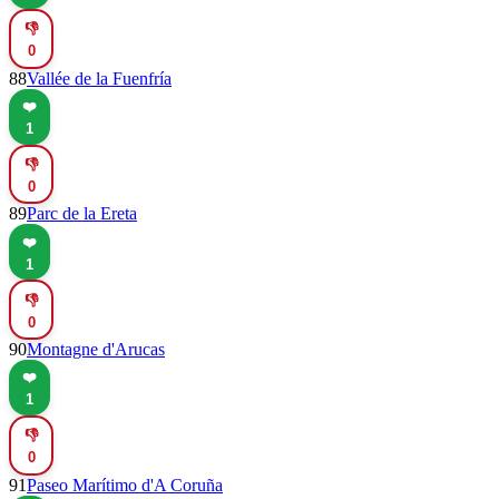
👎
0
88
Vallée de la Fuenfría
❤️
1
👎
0
89
Parc de la Ereta
❤️
1
👎
0
90
Montagne d'Arucas
❤️
1
👎
0
91
Paseo Marítimo d'A Coruña