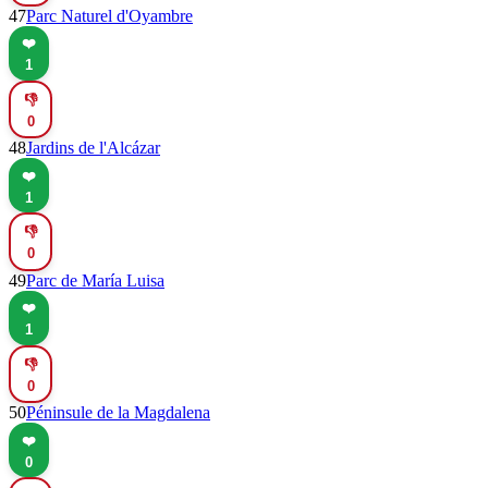
47
Parc Naturel d'Oyambre
❤️
1
👎
0
48
Jardins de l'Alcázar
❤️
1
👎
0
49
Parc de María Luisa
❤️
1
👎
0
50
Péninsule de la Magdalena
❤️
0