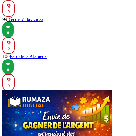
👎
0
99
Ría de Villaviciosa
❤️
0
👎
0
100
Parc de la Alameda
❤️
0
👎
0