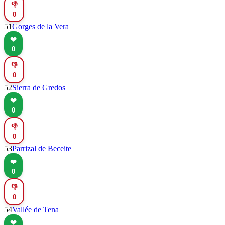
👎
0
51
Gorges de la Vera
❤️
0
👎
0
52
Sierra de Gredos
❤️
0
👎
0
53
Parrizal de Beceite
❤️
0
👎
0
54
Vallée de Tena
❤️