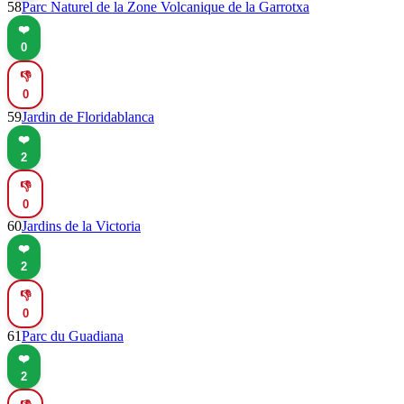
58
Parc Naturel de la Zone Volcanique de la Garrotxa
❤️
0
👎
0
59
Jardin de Floridablanca
❤️
2
👎
0
60
Jardins de la Victoria
❤️
2
👎
0
61
Parc du Guadiana
❤️
2