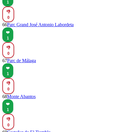
1
👎
0
66
Parc Grand José Antonio Labordeta
❤️
1
👎
0
67
Parc de Málaga
❤️
1
👎
0
68
Monte Abantos
❤️
1
👎
0