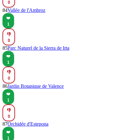
0
84
Vallée de l'Ambroz
❤️
1
👎
0
85
Parc Naturel de la Sierra de Irta
❤️
1
👎
0
86
Jardin Botanique de Valence
❤️
1
👎
0
87
Orchidée d'Estepona
❤️
1