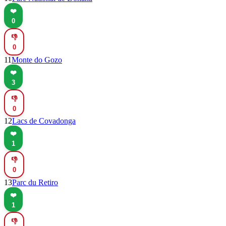
❤️
0
👎
0
11
Monte do Gozo
❤️
3
👎
0
12
Lacs de Covadonga
❤️
1
👎
0
13
Parc du Retiro
❤️
1
👎