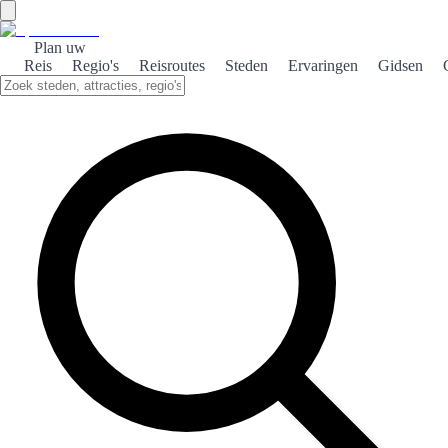
Plan uw
Reis
Regio's
Reisroutes
Steden
Ervaringen
Gidsen
Home
/
Reisgidsen Spanje
/
3 days
/
Valencia
TOP VERKOOP
BESTEMMING · PREMIUMGIDS
3 DAGEN IN VALENCIA
Valencia met een duidelijke route — geen checklist voor op
Instagram.
Drie dagen zo gestructureerd dat Valencia niet meer aanvoelt als een
stapel tabbladen, maar zich gaat gedragen als een stad waar je echt
kunt lopen – minder diagonale kruisen, minder ‘we komen er wel
uit’-middagen.
✔
Gestructureerde route
✔
Geoptimaliseerde route
✔
100+
pagina's
✔
Gebouwd voor een eerste bezoek
✔
Realistisch tempo
✔
Directe toegang
PREMIUM-GIDS KOPEN — € 5,99