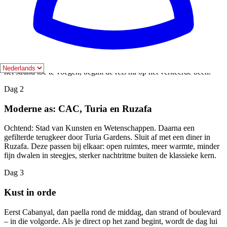
Dag 1
Alleen historisch centrum - en goed gedaan
Allemaal te voet: Noordstation, stadhuis, Miguelete vroeg,
kathedraal, Plaza de la Virgen, Centrale Markt en middag in El
Carmen. Deze dag is ter oriëntatie; door de Stad van de Kunsten of
het strand toe te voegen, begint de reis nu op het verkeerde been.
Dag 2
Moderne as: CAC, Turia en Ruzafa
Ochtend: Stad van Kunsten en Wetenschappen. Daarna een
gefilterde terugkeer door Turia Gardens. Sluit af met een diner in
Ruzafa. Deze passen bij elkaar: open ruimtes, meer warmte, minder
fijn dwalen in steegjes, sterker nachtritme buiten de klassieke kern.
Dag 3
Kust in orde
Eerst Cabanyal, dan paella rond de middag, dan strand of boulevard
– in die volgorde. Als je direct op het zand begint, wordt de dag lui