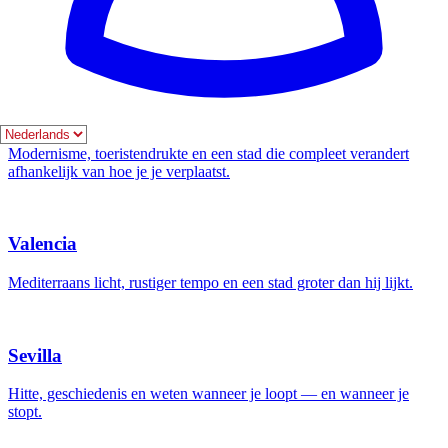
De stad die nooit slaapt — en waar veel reizigers de helft van de trip
kwijtraken aan improviseren.
Barcelona
Modernisme, toeristendrukte en een stad die compleet verandert
afhankelijk van hoe je je verplaatst.
Valencia
Mediterraans licht, rustiger tempo en een stad groter dan hij lijkt.
Sevilla
Hitte, geschiedenis en weten wanneer je loopt — en wanneer je
stopt.