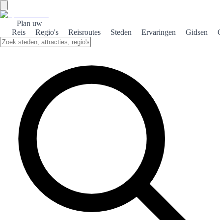
Plan uw
Reis
Regio's
Reisroutes
Steden
Ervaringen
Gidsen
Home
/
Reisgidsen Spanje
/
3 dagen
PREMIUMCOLLECTIE · SPAIN SEEKER
3-daagse routes in Spanje
Perfect voor lange weekenden en eerste passages door een stad.
Elke gids zet de buurten op een rij, zodat u geen uren verspilt aan
het doorkruisen van de stad.
Andere reisduren
✓
5 dagen
✓
7 dagen
✓
10 dagen
✓
14 dagen
✓
Reisgidsen Spanje
SPAINSEEKER brengt premium reisgidsen en georganiseerde
routes samen om Spanje duidelijker, praktischer en gestructureerder
te ontdekken. Elke gids helpt je steden, regio’s en roadtrips te
plannen zonder eindeloze lijsten, tegenstrijdige tips of voortdurende
planwissels onderweg.