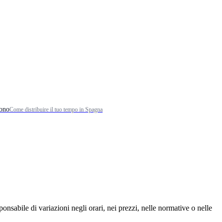
vono
Come distribuire il tuo tempo in Spagna
sabile di variazioni negli orari, nei prezzi, nelle normative o nelle