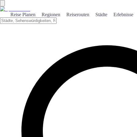
Reise Planen
Regionen
Reiserouten
Städte
Erlebnisse
←
Zurück zu den Rankings
Top 100 Häfen
Basierend auf Besucherstimmen. Stimmen Sie ab und helfen Sie
anderen, das Beste zu entdecken!
1
Hafen von Mahón
❤️
2
👎
0
2
Puerto Banús
❤️
1
👎