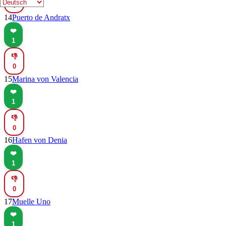
0
14
Puerto de Andratx
❤️
1
👎
0
15
Marina von Valencia
❤️
1
👎
0
16
Hafen von Denia
❤️
1
👎
0
17
Muelle Uno
❤️
1