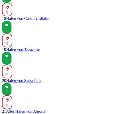
👎
0
18
Hafen von Castro Urdiales
❤️
1
👎
0
19
Hafen von Tazacorte
❤️
1
👎
0
20
Hafen von Santa Pola
❤️
1
👎
0
21
Alter Hafen von Algorta