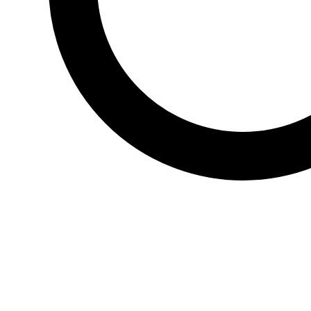
0
3
Hafen von Ibiza
❤️
0
👎
0
4
Hafen von Cartagena
❤️
2
👎
0
5
Hafen von Lekeitio
❤️
2
👎
0
6
Hafen von Blanes
❤️