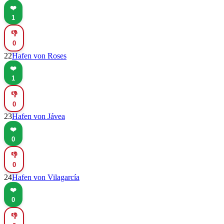
❤️
1
👎
0
22
Hafen von Roses
❤️
1
👎
0
23
Hafen von Jávea
❤️
0
👎
0
24
Hafen von Vilagarcía
❤️
0
👎