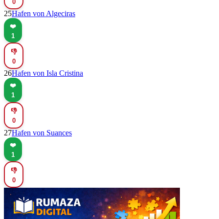
0
25
Hafen von Algeciras
❤️
1
👎
0
26
Hafen von Isla Cristina
❤️
1
👎
0
27
Hafen von Suances
❤️
1
👎
0