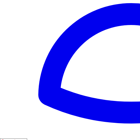
❤️
2
👎
0
11
Hafen von Bermeo
❤️
1
👎
0
12
Hafen von Castellón
❤️
1
👎
0
13
Hafen von Sanxenxo
❤️
1
👎