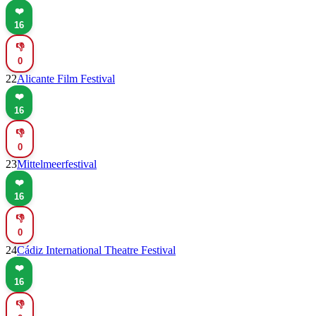
❤️
16
👎
0
22
Alicante Film Festival
❤️
16
👎
0
23
Mittelmeerfestival
❤️
16
👎
0
24
Cádiz International Theatre Festival
❤️
16
👎