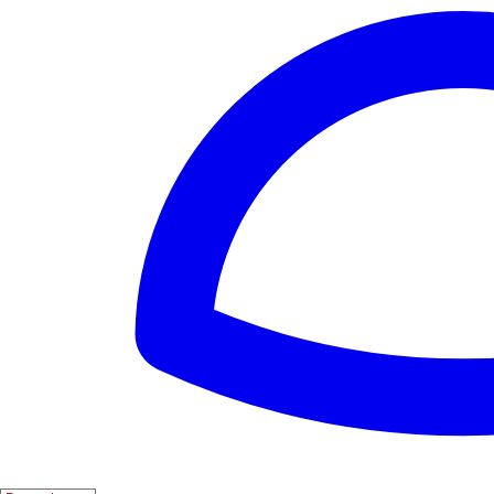
❤️
19
👎
0
11
Tag von Sant Jordi
❤️
19
👎
0
12
Festival der Sinne
❤️
18
👎
0
13
Granada Jazz Festival
❤️
18
👎