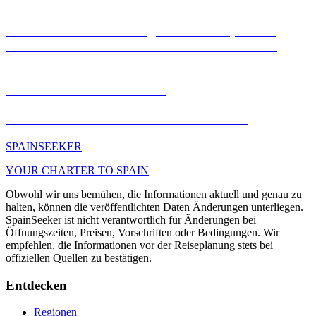
Entdecke Sevillas verborgene Aussichtspunkte:
Atemberaubende Stadtansichten erwarten dich
Spaniens geheime Tierbeobachtungsorte: versteckte
Juwelen für Naturliebhaber
Osuna: Ein verstecktes Juwel Andalusiens
SPAIN
SEEKER
YOUR CHARTER TO SPAIN
Obwohl wir uns bemühen, die Informationen aktuell und genau zu
halten, können die veröffentlichten Daten Änderungen unterliegen.
SpainSeeker ist nicht verantwortlich für Änderungen bei
Öffnungszeiten, Preisen, Vorschriften oder Bedingungen. Wir
empfehlen, die Informationen vor der Reiseplanung stets bei
offiziellen Quellen zu bestätigen.
Entdecken
Regionen