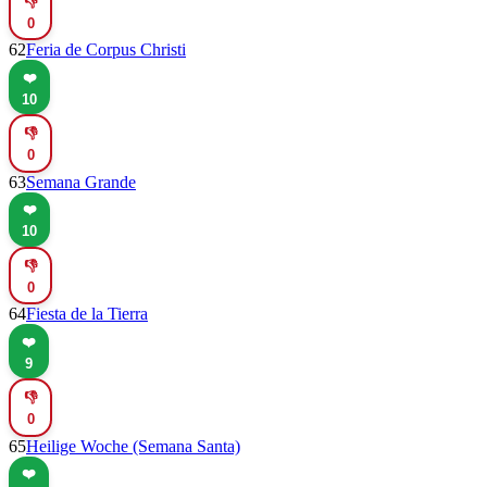
👎
0
62
Feria de Corpus Christi
❤️
10
👎
0
63
Semana Grande
❤️
10
👎
0
64
Fiesta de la Tierra
❤️
9
👎
0
65
Heilige Woche (Semana Santa)
❤️