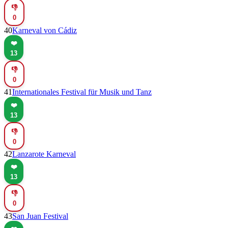
👎
0
40
Karneval von Cádiz
❤️
13
👎
0
41
Internationales Festival für Musik und Tanz
❤️
13
👎
0
42
Lanzarote Karneval
❤️
13
👎
0
43
San Juan Festival