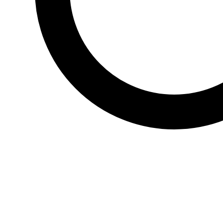
0
3
Bilbao Internationales Filmfestival
❤️
22
👎
0
4
Internationales Musikfestival von Lanzarote
❤️
21
👎
0
5
Fiesta de San Juan
❤️
21
👎
0
6
Bilbao Food Festival
❤️