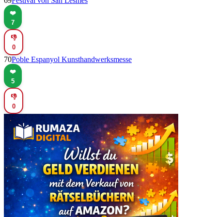
69
Festival von San Lesmes
❤️
7
👎
0
70
Poble Espanyol Kunsthandwerksmesse
❤️
5
👎
0