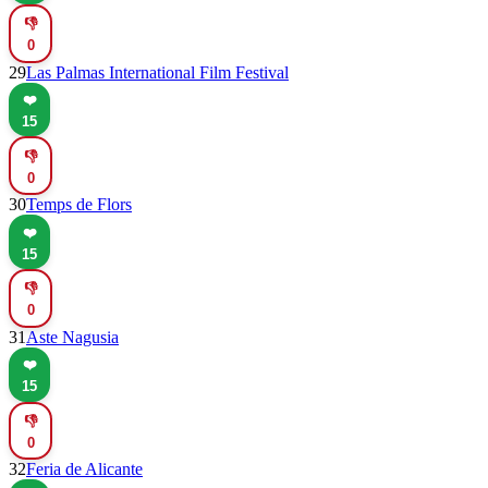
👎
0
29
Las Palmas International Film Festival
❤️
15
👎
0
30
Temps de Flors
❤️
15
👎
0
31
Aste Nagusia
❤️
15
👎
0
32
Feria de Alicante