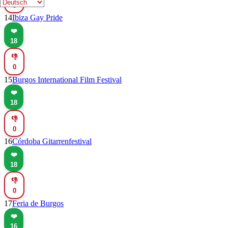
0
14
Ibiza Gay Pride
❤️
18
👎
0
15
Burgos International Film Festival
❤️
18
👎
0
16
Córdoba Gitarrenfestival
❤️
18
👎
0
17
Feria de Burgos
❤️
16