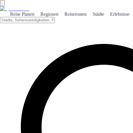
Reise Planen
Regionen
Reiserouten
Städte
Erlebnisse
←
Zurück zu den Rankings
Top 100 Veranstaltungen
Basierend auf Besucherstimmen. Stimmen Sie ab und helfen Sie
anderen, das Beste zu entdecken!
1
Karneval von Las Palmas
❤️
25
👎
0
2
San Juan Festival
❤️
23
👎