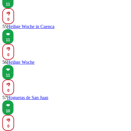
11
👎
0
55
Heilige Woche in Cuenca
❤️
11
👎
0
56
Heilige Woche
❤️
11
👎
0
57
Hogueras de San Juan
❤️
10
👎
0