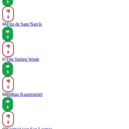
9
👎
0
66
Fira de Sant Narcís
❤️
9
👎
0
67
Die Sieben Worte
❤️
9
👎
0
68
Bilbao Kunstviertel
❤️
8
👎
0