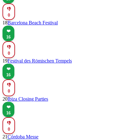
👎
0
18
Barcelona Beach Festival
❤️
16
👎
0
19
Festival des Römischen Tempels
❤️
16
👎
0
20
Ibiza Closing Parties
❤️
16
👎
0
21
Córdoba Messe