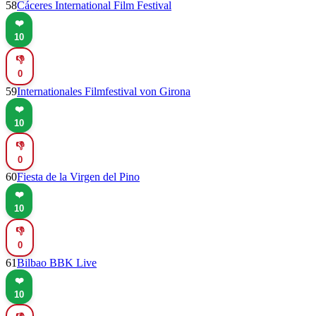
58
Cáceres International Film Festival
❤️
10
👎
0
59
Internationales Filmfestival von Girona
❤️
10
👎
0
60
Fiesta de la Virgen del Pino
❤️
10
👎
0
61
Bilbao BBK Live
❤️
10