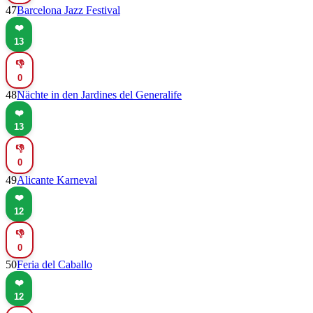
47
Barcelona Jazz Festival
❤️
13
👎
0
48
Nächte in den Jardines del Generalife
❤️
13
👎
0
49
Alicante Karneval
❤️
12
👎
0
50
Feria del Caballo
❤️
12