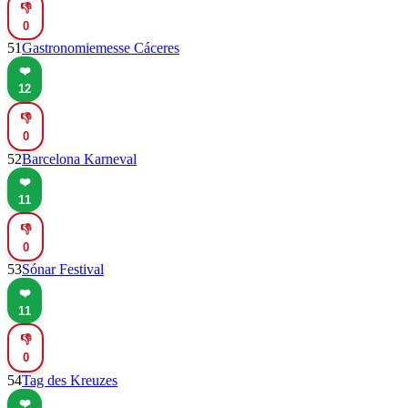
👎
0
51
Gastronomiemesse Cáceres
❤️
12
👎
0
52
Barcelona Karneval
❤️
11
👎
0
53
Sónar Festival
❤️
11
👎
0
54
Tag des Kreuzes
❤️