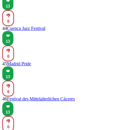
❤️
13
👎
0
44
Cuenca Jazz Festival
❤️
13
👎
0
45
Madrid Pride
❤️
13
👎
0
46
Festival des Mittelalterlichen Cáceres
❤️
13
👎
0