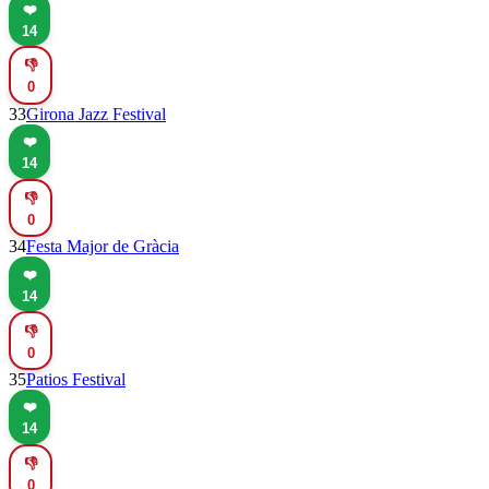
❤️
14
👎
0
33
Girona Jazz Festival
❤️
14
👎
0
34
Festa Major de Gràcia
❤️
14
👎
0
35
Patios Festival
❤️
14
👎
0