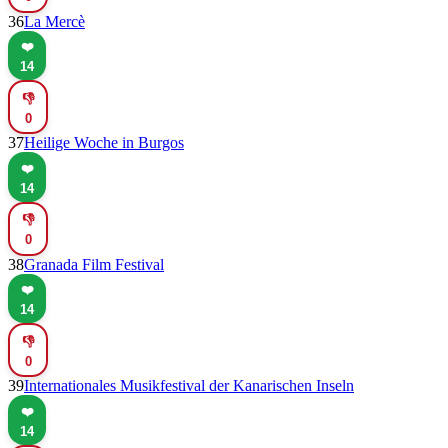
36
La Mercè
❤️
14
👎
0
37
Heilige Woche in Burgos
❤️
14
👎
0
38
Granada Film Festival
❤️
14
👎
0
39
Internationales Musikfestival der Kanarischen Inseln
❤️
14