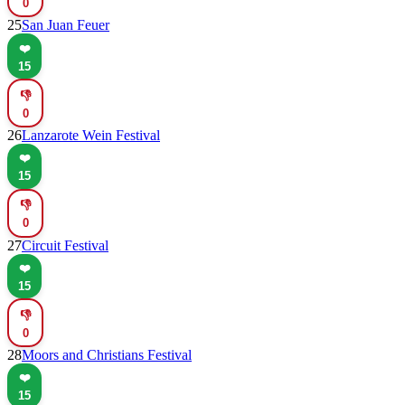
0
25
San Juan Feuer
❤️
15
👎
0
26
Lanzarote Wein Festival
❤️
15
👎
0
27
Circuit Festival
❤️
15
👎
0
28
Moors and Christians Festival
❤️
15