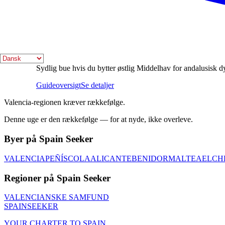
7 DAGE GENNEM CATALONIEN
Nordøst når modernisme slår Levante-ro.
Guideoversigt
Se detaljer
7 DAGE I ANDALUSIEN
Sydlig bue hvis du bytter østlig Middelhav for andalusisk d
Guideoversigt
Se detaljer
Valencia-regionen kræver rækkefølge.
Denne uge er den rækkefølge — for at nyde, ikke overleve.
Byer på Spain Seeker
VALENCIA
PEÑÍSCOLA
ALICANTE
BENIDORM
ALTEA
ELCH
Regioner på Spain Seeker
VALENCIANSKE SAMFUND
SPAIN
SEEKER
YOUR CHARTER TO SPAIN