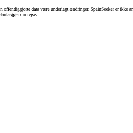
 offentliggjorte data være underlagt ændringer. SpainSeeker er ikke ansva
planlægger din rejse.