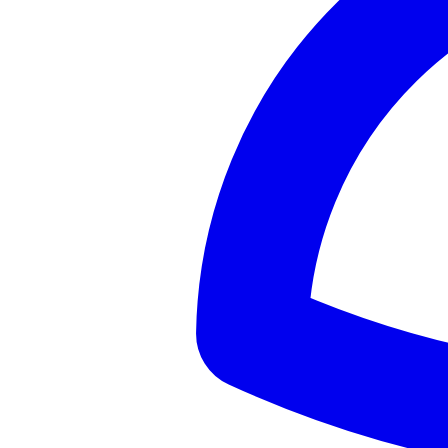
✘
At slut ugen og trænge til mere ferie
FAQ
Skal jeg have bil?
Dele af ugen vinder med bil; andre stræk er fine med tog — guiden vi
Kan jeg forkorte?
Ja, men fjern hele buer — press ikke tre dage ind i én uden kompromi
Gentager den 3-dags byguider?
Nej — den binder den brede region; brug byguider til ren byfokus.
Flere premium guides
3 DAGE I VALENCIA
Kort byslag før du strækker kysten.
Guideoversigt
Se detaljer