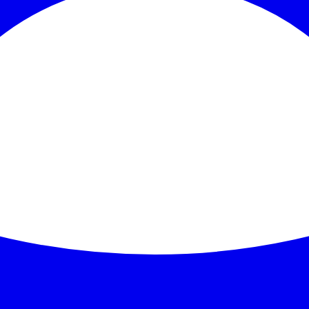
ser hvor.
s.