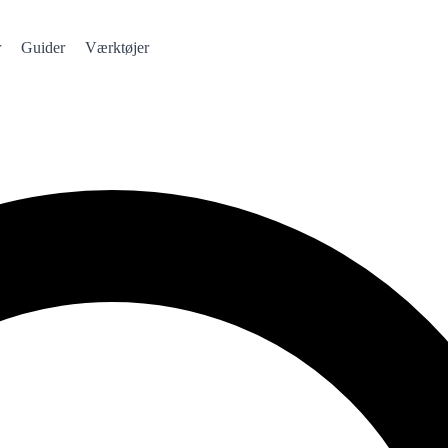
r
Guider
Værktøjer
evidst tempo og færre spildte hotelnætter.
n Seeker tempo
✔
Straks adgang
nemt ud — Valencia-regionen er ikke én by.