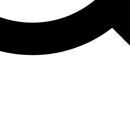
de. Kom sent og gå op i fuld sol — så ødelægges dagen.
proviseret på dag ét. Let eftermiddag og slut på Valencia-blokken.
ot hvis varmen tillader. Så Benidorm til sen dag/aften. Gemme Alicante 
il Benidorm til aften når det giver mening.