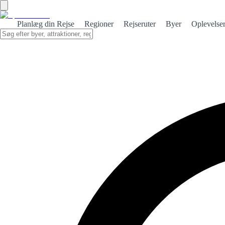
Planlæg din Rejse
Regioner
Rejseruter
Byer
Oplevelse
Hjem
/
Rejseguides til Spanien
/
7 days
/
Valencia-regionen
DESTINATION · PREMIUMGUIDE
7 DAGE I VALENCIAS REGION
Middelhavs-Levante ud over ét strand-cliché.
En struktureret uge for Valencia-regionen: realistiske afstande, varmeb
✔
Regional bue
✔
Dagsstruktur
✔
Rutelogik
✔
Premium-guide
✔
Spai
FÅ PREMIUM-GUIDEN — 9,99 €
Tilgængelig med det samme efter købet.
Produktside
Rejseguides til Spanien
Regionale rejser knækker, når kortet ser 