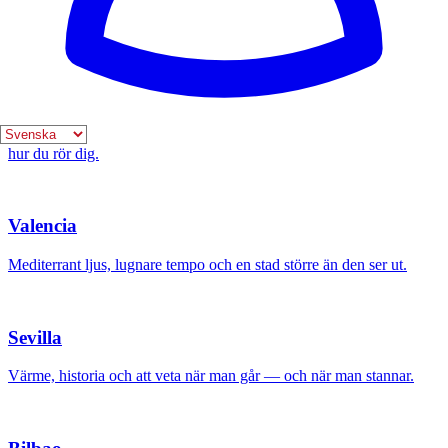
Staden som aldrig sover — och där många resenärer tappar halva
resan på improvisation.
Barcelona
Modernism, turistmassor och en stad som skiftar helt beroende på
hur du rör dig.
Valencia
Mediterrant ljus, lugnare tempo och en stad större än den ser ut.
Sevilla
Värme, historia och att veta när man går — och när man stannar.