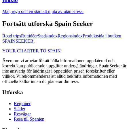
Bilbao
Mat, regn och en stad att njuta av utan stress.
Fortsätt utforska Spain Seeker
Road trips
Ruttidéer
Stadsindex
Regionsindex
Produktsida i butiken
SPAIN
SEEKER
YOUR CHARTER TO SPAIN
Även om vi arbetar för att hålla informationen uppdaterad och
korrekt kan publicerade uppgifter undergå ändringar. SpainSeeker är
inte ansvarig för ändringar i öppettider, priser, föreskrifter eller
villkor. Vi rekommenderar att alltid bekräfta informationen med
officiella källor innan du planerar din resa.
Utforska
Regioner
Städer
Resvägar
Resa till Spanien