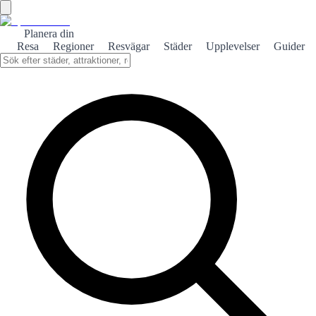
Planera din
Resa
Regioner
Resvägar
Städer
Upplevelser
Guider
Hem
/
Reseguider Spanien
/
3 dagar
PREMIUMKOLLEKTION · SPAIN SEEKER
3-dagars resplaner i Spanien
Perfekt för långhelger och först genom en stad. Varje guide
sekvenserar stadsdelar så att du inte slösar timmar på att korsa
staden.
Andra reslängder
✓
5 dagar
✓
7 dagar
✓
10 dagar
✓
14 dagar
✓
Reseguider Spanien
SPAINSEEKER samlar premium reseguider och organiserade rutter
för att upptäcka Spanien tydligare, mer praktiskt och mer
strukturerat. Varje guide hjälper dig planera sträckor genom städer,
regioner och road trips utan oändliga listor, motsägande tips eller
ständiga planbyten under resan.