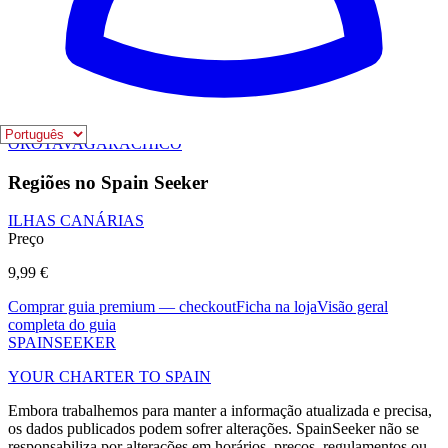
Visão editorial
Ficha na loja
3 DIAS EM SEVILHA
Visão editorial
Ficha na loja
Cidades no Spain Seeker
LA LAGUNA
SANTA CRUZ DE TENERIFE
ADEJE
LA
OROTAVA
GARACHICO
Regiões no Spain Seeker
ILHAS CANÁRIAS
Preço
9,99 €
Comprar guia premium — checkout
Ficha na loja
Visão geral
completa do guia
SPAIN
SEEKER
YOUR CHARTER TO SPAIN
Embora trabalhemos para manter a informação atualizada e precisa,
os dados publicados podem sofrer alterações. SpainSeeker não se
responsabiliza por alterações em horários, preços, regulamentos ou