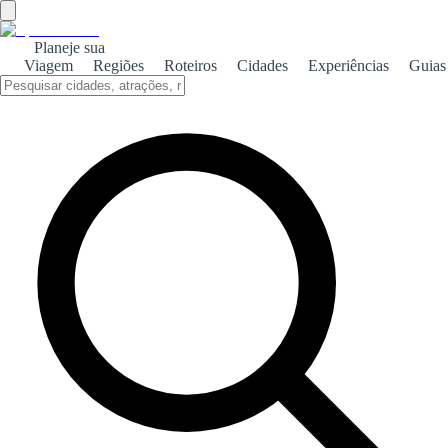
Planeje sua
Viagem
Regiões
Roteiros
Cidades
Experiências
Guias
Início
/
Guias de viagem por Espanha
/
7 days
/
Tenerife
DESTINO · GUIA PREMIUM
Tenerife — 7-day premium
travel guide
7 DIAS EM TENERIFE
This week treats Tenerife as two rhythms: a green north block with
altitude and forest on honest schedules, then a southern coast chapter
that earns its easy beach day.
The guide sequences hire-car days so Teide is a focused high park
outing—not a jet-lagged opener—and Anaga stays a hike with
intent, not a dashboard scavenger hunt.
Pair with the Mallorca 7-day guide if you are weighing Balearic