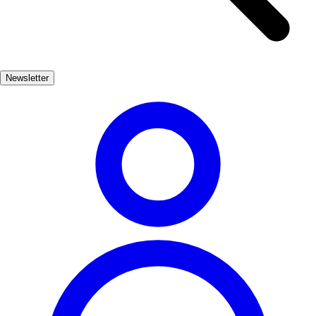
As viagens regionais partem-se quando o
mapa parece fácil — a Catalunha não é
uma só cidade.
Newsletter
Os percursos de influencer adoram diagonais impossíveis; quem
viaja a sério precisa de bases, sequência e janelas honestas de carro
ou comboio.
Este guia mantém a história coerente: o que combina junto, o que
exige saída cedo e onde abrandar é mesmo o plano.
Como dividimos a semana
Espinha dorsal: quatro noites em Barcelona, duas em Girona, fecho
nos Pirinéus. Bilhetes sensíveis num bloco apertado; Montserrat só
com saída matinal.
Dias 1–4
Base: Barcelona