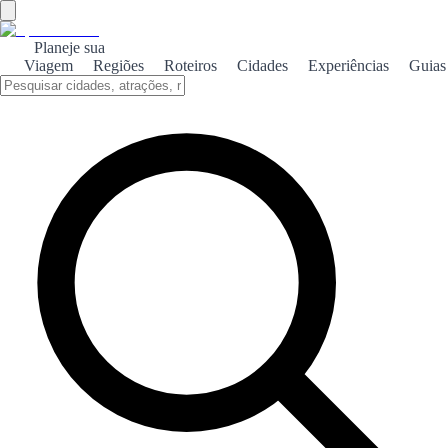
Planeje sua
Viagem
Regiões
Roteiros
Cidades
Experiências
Guias
Início
/
Guias de viagem por Espanha
/
7 days
/
Catalunha
DESTINO · GUIA PREMIUM
7 DIAS PELA CATALUNHA
Cidade, pedra, enseada e pico — uma semana com mudanças de
base claras.
Uma semana traçada para a Catalunha: distâncias realistas, ritmo
atento ao calor e menos noites perdidas a mudar de hotel sem ganho.
✔
Arco regional
✔
Estrutura dia a dia
✔
Lógica de rota
✔
Guia
premium
✔
Ritmo Spain Seeker
✔
Acesso imediato
OBTER GUIA PREMIUM — 9,99 €
Disponível imediatamente após a compra.
Página do produto
Guias de viagem por Espanha