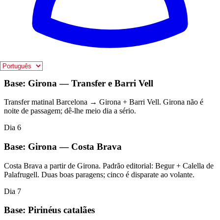
Dia 1: chegada + Gótico + Born. Aterrar sem confusão de grandes
reservas no primeiro dia. Dia 2: Sagrada Família + Eixample. Os
ingressos delicados ficam aqui — não espalhados à sorte. Dia 3:
Montserrat a partir de Barcelona, saída cedo. Saída tarde mata o
ganho e o trajeto pesa. Dia 4: Park Güell + Montjuïc. Fecho limpo
de Barcelona antes da mudança de base.
Dia 5
Base: Girona — Transfer e Barri Vell
Transfer matinal Barcelona → Girona + Barri Vell. Girona não é
noite de passagem; dê-lhe meio dia a sério.
Dia 6
Base: Girona — Costa Brava
Costa Brava a partir de Girona. Padrão editorial: Begur + Calella de
Palafrugell. Duas boas paragens; cinco é disparate ao volante.
Dia 7
Base: Pirinéus catalães