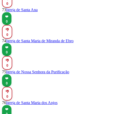
0
73
Igreja de Santa Ana
❤️
0
👎
0
74
Igreja de Santa Maria de Miranda de Ebro
❤️
0
👎
0
75
Igreja de Nossa Senhora da Purificação
❤️
0
👎
0
76
Igreja de Santa Maria dos Anjos
❤️