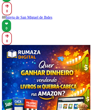
👎
0
88
Igreja de San Miguel de Ibdes
❤️
0
👎
0