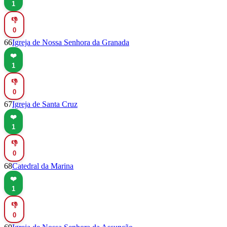
1
👎
0
66
Igreja de Nossa Senhora da Granada
❤️
1
👎
0
67
Igreja de Santa Cruz
❤️
1
👎
0
68
Catedral da Marina
❤️
1
👎
0