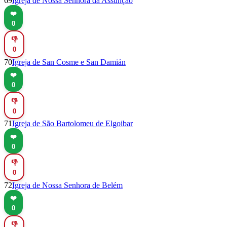
69
Igreja de Nossa Senhora da Assunção
❤️
0
👎
0
70
Igreja de San Cosme e San Damián
❤️
0
👎
0
71
Igreja de São Bartolomeu de Elgoibar
❤️
0
👎
0
72
Igreja de Nossa Senhora de Belém
❤️
0
👎