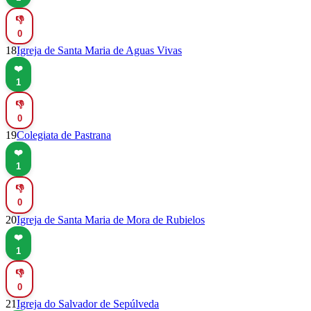
👎
0
18
Igreja de Santa Maria de Aguas Vivas
❤️
1
👎
0
19
Colegiata de Pastrana
❤️
1
👎
0
20
Igreja de Santa Maria de Mora de Rubielos
❤️
1
👎
0
21
Igreja do Salvador de Sepúlveda