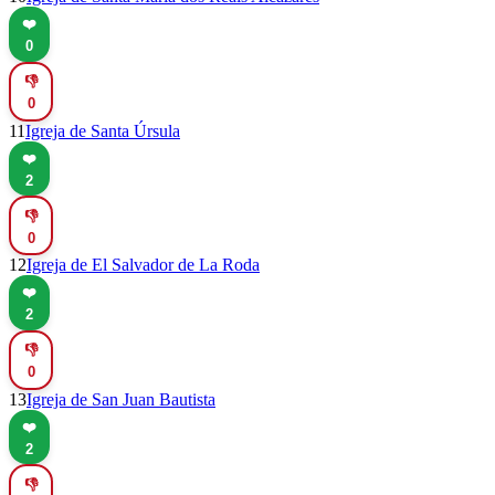
❤️
0
👎
0
11
Igreja de Santa Úrsula
❤️
2
👎
0
12
Igreja de El Salvador de La Roda
❤️
2
👎
0
13
Igreja de San Juan Bautista
❤️
2
👎