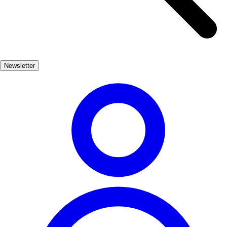
0
3
Igreja de Santa Ana de Altea la Vella
❤️
3
👎
Newsletter
0
4
Igreja de Santa Maria la Mayor
❤️
2
👎
0
5
Igreja de San Mateo
❤️
2
👎
0
6
Igreja de Santa Maria de Cadaqués
❤️