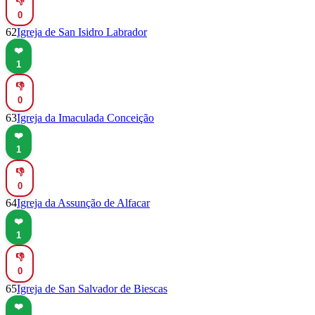
👎
0
62
Igreja de San Isidro Labrador
❤️
1
👎
0
63
Igreja da Imaculada Conceição
❤️
1
👎
0
64
Igreja da Assunção de Alfacar
❤️
1
👎
0
65
Igreja de San Salvador de Biescas
❤️