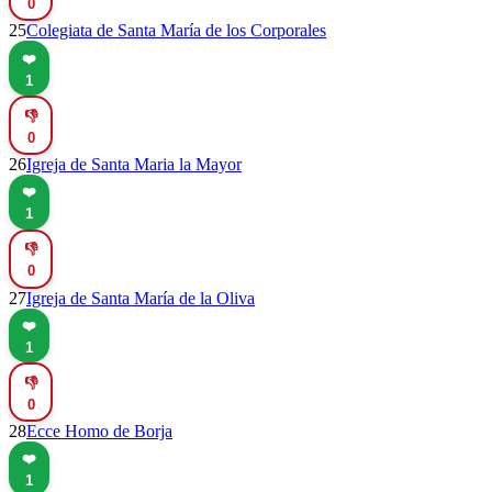
0
25
Colegiata de Santa María de los Corporales
❤️
1
👎
0
26
Igreja de Santa Maria la Mayor
❤️
1
👎
0
27
Igreja de Santa María de la Oliva
❤️
1
👎
0
28
Ecce Homo de Borja
❤️
1