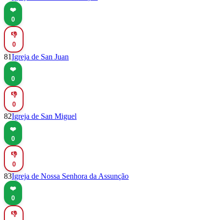
❤️
0
👎
0
81
Igreja de San Juan
❤️
0
👎
0
82
Igreja de San Miguel
❤️
0
👎
0
83
Igreja de Nossa Senhora da Assunção
❤️
0
👎