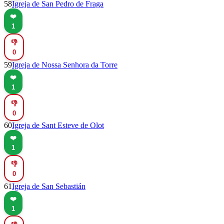
58
Igreja de San Pedro de Fraga
❤️
1
👎
0
59
Igreja de Nossa Senhora da Torre
❤️
1
👎
0
60
Igreja de Sant Esteve de Olot
❤️
1
👎
0
61
Igreja de San Sebastián
❤️
1