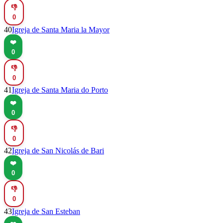
👎
0
40
Igreja de Santa Maria la Mayor
❤️
0
👎
0
41
Igreja de Santa Maria do Porto
❤️
0
👎
0
42
Igreja de San Nicolás de Bari
❤️
0
👎
0
43
Igreja de San Esteban