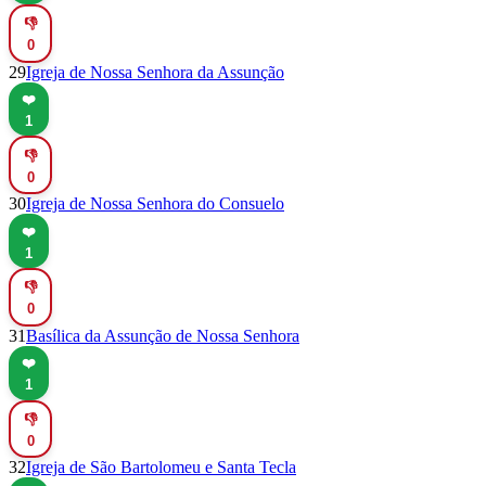
👎
0
29
Igreja de Nossa Senhora da Assunção
❤️
1
👎
0
30
Igreja de Nossa Senhora do Consuelo
❤️
1
👎
0
31
Basílica da Assunção de Nossa Senhora
❤️
1
👎
0
32
Igreja de São Bartolomeu e Santa Tecla