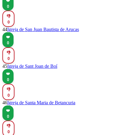
❤️
0
👎
0
44
Igreja de San Juan Bautista de Arucas
❤️
0
👎
0
45
Igreja de Sant Joan de Boí
❤️
0
👎
0
46
Igreja de Santa Maria de Betancuria
❤️
0
👎
0