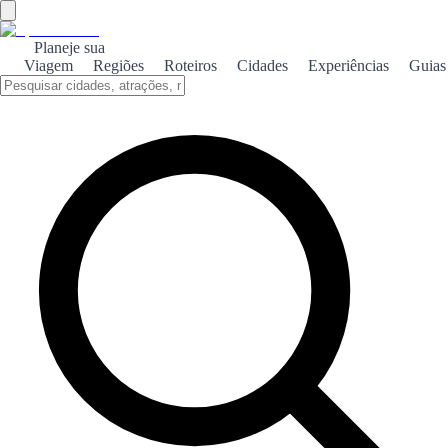
Planeje sua
Viagem
Regiões
Roteiros
Cidades
Experiências
Guias
←
Voltar aos rankings
Top 100 igrejas
Baseado nos votos dos visitantes. Vote e ajude outros a descobrir o
melhor!
1
Basílica de Santa María de la Asunción
❤️
2
👎
0
2
Igreja de San Jaime e Santa Ana
❤️
3
👎