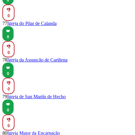
0
👎
0
77
Igreja do Pilar de Calanda
❤️
0
👎
0
78
Igreja da Assunção de Cariñena
❤️
0
👎
0
79
Igreja de San Martín de Hecho
❤️
0
👎
0
80
Igreja Maior da Encarnação