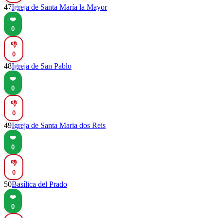
47
Igreja de Santa María la Mayor
❤️
0
👎
0
48
Igreja de San Pablo
❤️
0
👎
0
49
Igreja de Santa Maria dos Reis
❤️
0
👎
0
50
Basílica del Prado
❤️
0