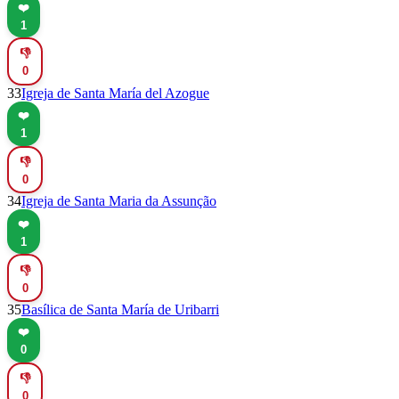
❤️
1
👎
0
33
Igreja de Santa María del Azogue
❤️
1
👎
0
34
Igreja de Santa Maria da Assunção
❤️
1
👎
0
35
Basílica de Santa María de Uribarri
❤️
0
👎
0