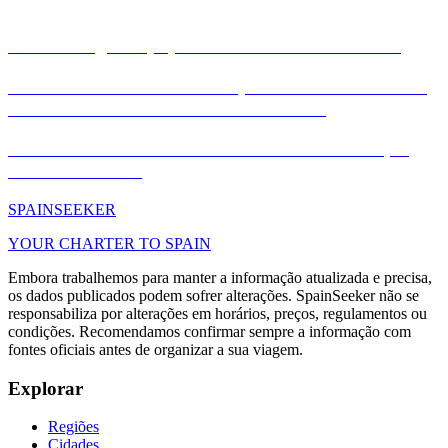
Artigos
Dicas de segurança para turistas e áreas a evitar
As Aventuras Secretas da Espanha: Descubra Joias
Escondidas Fora do Caminho Comum
A vida noturna secreta de Madrid: dez locais que
você deve visitar
SPAIN
SEEKER
YOUR CHARTER TO SPAIN
Embora trabalhemos para manter a informação atualizada e precisa,
os dados publicados podem sofrer alterações. SpainSeeker não se
responsabiliza por alterações em horários, preços, regulamentos ou
condições. Recomendamos confirmar sempre a informação com
fontes oficiais antes de organizar a sua viagem.
Explorar
Regiões
Cidades