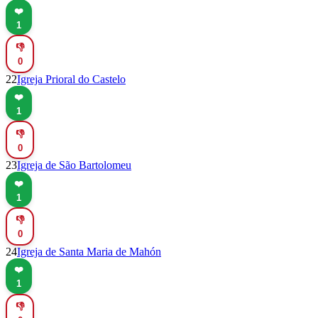
❤️
1
👎
0
22
Igreja Prioral do Castelo
❤️
1
👎
0
23
Igreja de São Bartolomeu
❤️
1
👎
0
24
Igreja de Santa Maria de Mahón
❤️
1
👎