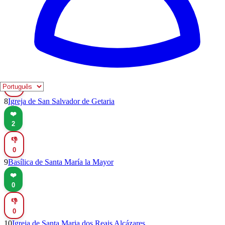
2
👎
0
7
Igreja de Santa Maria de Alcoy
❤️
2
👎
0
8
Igreja de San Salvador de Getaria
❤️
2
👎
0
9
Basílica de Santa María la Mayor
❤️
0
👎
0
10
Igreja de Santa Maria dos Reais Alcázares