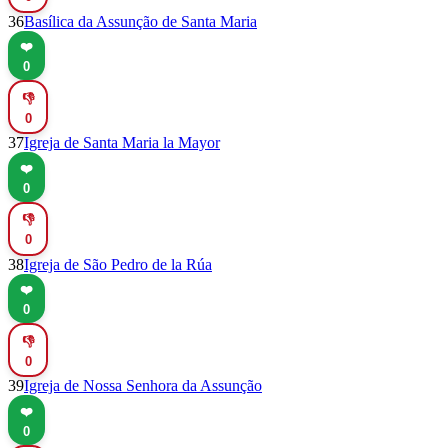
36
Basílica da Assunção de Santa Maria
❤️
0
👎
0
37
Igreja de Santa Maria la Mayor
❤️
0
👎
0
38
Igreja de São Pedro de la Rúa
❤️
0
👎
0
39
Igreja de Nossa Senhora da Assunção
❤️
0