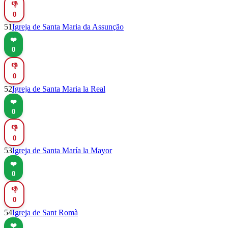
👎
0
51
Igreja de Santa Maria da Assunção
❤️
0
👎
0
52
Igreja de Santa Maria la Real
❤️
0
👎
0
53
Igreja de Santa María la Mayor
❤️
0
👎
0
54
Igreja de Sant Romà
❤️