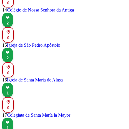
0
14
Colégio de Nossa Senhora da Antiga
❤️
2
👎
0
15
Igreja de São Pedro Apóstolo
❤️
2
👎
0
16
Igreja de Santa Maria de Aínsa
❤️
1
👎
0
17
Colegiata de Santa María la Mayor
❤️
1