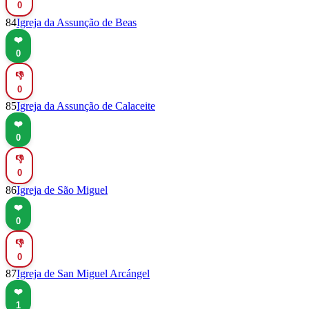
0
84
Igreja da Assunção de Beas
❤️
0
👎
0
85
Igreja da Assunção de Calaceite
❤️
0
👎
0
86
Igreja de São Miguel
❤️
0
👎
0
87
Igreja de San Miguel Arcángel
❤️
1