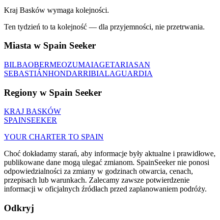
Kraj Basków wymaga kolejności.
Ten tydzień to ta kolejność — dla przyjemności, nie przetrwania.
Miasta w Spain Seeker
BILBAO
BERMEO
ZUMAIA
GETARIA
SAN
SEBASTIÁN
HONDARRIBIA
LAGUARDIA
Regiony w Spain Seeker
KRAJ BASKÓW
SPAIN
SEEKER
YOUR CHARTER TO SPAIN
Choć dokładamy starań, aby informacje były aktualne i prawidłowe,
publikowane dane mogą ulegać zmianom. SpainSeeker nie ponosi
odpowiedzialności za zmiany w godzinach otwarcia, cenach,
przepisach lub warunkach. Zalecamy zawsze potwierdzenie
informacji w oficjalnych źródłach przed zaplanowaniem podróży.
Odkryj