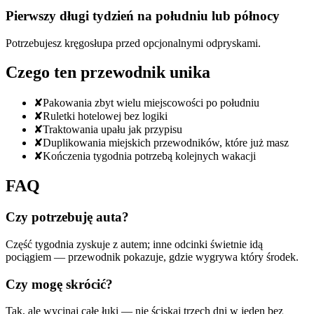
Pierwszy długi tydzień na południu lub północy
Potrzebujesz kręgosłupa przed opcjonalnymi odpryskami.
Czego ten przewodnik unika
✘
Pakowania zbyt wielu miejscowości po południu
✘
Ruletki hotelowej bez logiki
✘
Traktowania upału jak przypisu
✘
Duplikowania miejskich przewodników, które już masz
✘
Kończenia tygodnia potrzebą kolejnych wakacji
FAQ
Czy potrzebuję auta?
Część tygodnia zyskuje z autem; inne odcinki świetnie idą
pociągiem — przewodnik pokazuje, gdzie wygrywa który środek.
Czy mogę skrócić?
Tak, ale wycinaj całe łuki — nie ściskaj trzech dni w jeden bez