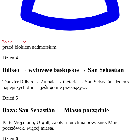
Baza: Bilbao
Dzień 1: stare miasto, rzeka i pierwszy kontakt z
Guggenheim/Abandoibarra. Bilbao zaczyna się pieszo. Dzień 2:
wcześnie Gaztelugatxe + Bermeo + Mundaka. Mocne wybrzeże bez
zamiany Urdaibai w gymkanę punktów widokowych. Dzień 3:
spokojne Bilbao, porządnie zamknięte. Muzea, Ensanche i zapas
przed blokiem nadmorskim.
Dzień 4
Bilbao → wybrzeże baskijskie → San Sebastián
Transfer Bilbao → Zumaia → Getaria → San Sebastián. Jeden z
najlepszych dni — jeśli go nie przeciążysz.
Dzień 5
Baza: San Sebastián — Miasto porządnie
Parte Vieja rano, Urgull, zatoka i lunch na poważnie. Mniej
pocztówek, więcej miasta.
Dzień 6