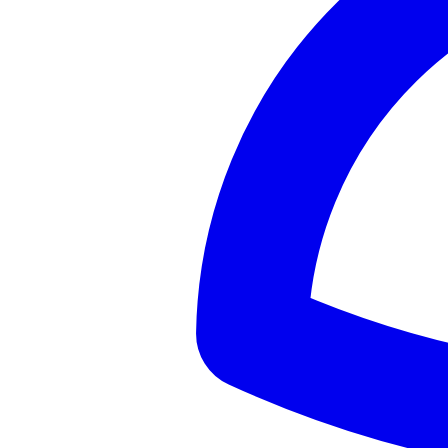
👎
0
18
Playa de Muchavista
❤️
3
👎
0
19
Cala Agulla
❤️
3
👎
0
20
Monte do Gozo
❤️
3
👎
0
21
Cartuja de Miraflores
❤️