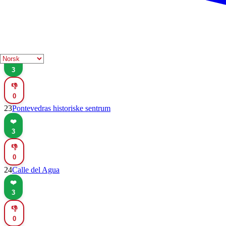
3
👎
0
22
Museo de Jaén
❤️
3
👎
0
23
Pontevedras historiske sentrum
❤️
3
👎
0
24
Calle del Agua
❤️
3
👎
0