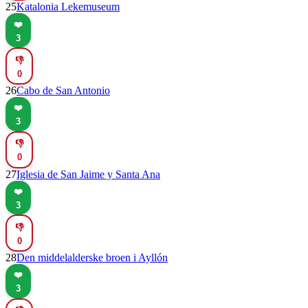
25
Katalonia Lekemuseum
❤️
3
👎
0
26
Cabo de San Antonio
❤️
3
👎
0
27
Iglesia de San Jaime y Santa Ana
❤️
3
👎
0
28
Den middelalderske broen i Ayllón
❤️
3