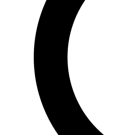
3
Cerro de Santa Catalina
❤️
4
👎
0
4
Castillo del Rey
❤️
4
👎
0
5
Mercado Central de Valencia
❤️
3
👎
0
6
San Juan de los Reyes-klosteret
❤️
3