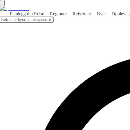
Planlegg din Reise
Regioner
Reiseruter
Byer
Opplevels
←
Tilbake til ranglister
Topp 100 steder å se
Basert på besøkernes stemmer. Stem og hjelp andre å oppdage det bes
1
Marismas de Santoña
❤️
4
👎
0
2
Museo de Arte Contemporáneo de Vigo (MARCO)
❤️
4
👎
0