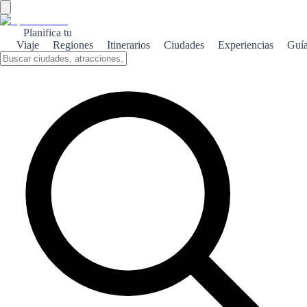
Planifica tu
Viaje
Regiones
Itinerarios
Ciudades
Experiencias
Guí
←
Herramientas
¿Qué ciudad es para ti?
Quiz corto para encontrar tu destino ideal en España.
¿Qué ambiente buscas?
Playa
Montaña
Ciudad
Mixto
→