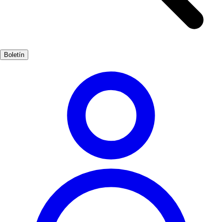
Boletín
Explorar
Regiones
Ciudades
Itinerarios
Planifica tu Viaje
SPAIN
SEEKER
YOUR CHARTER TO SPAIN
Aunque trabajamos para mantener la información actualizada y
precisa, los datos publicados pueden sufrir modificaciones.
SpainSeeker no se hace responsable de cambios en horarios,
precios, normativas o condiciones. Se recomienda confirmar siempre
la información con fuentes oficiales antes de organizar su viaje.