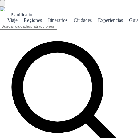
Planifica tu
Viaje
Regiones
Itinerarios
Ciudades
Experiencias
Guí
Cuenca medieval
Descubre la magia de Cuenca, una ciudad que conserva su esencia
medieval entre impresionantes paisajes y arquitectura histórica.
Sobre el tema
Cuenca, situada en el corazón de España, es un destino que
transporta a los visitantes a la Edad Media. Sus calles empedradas y
edificios de piedra cuentan historias de un pasado glorioso, donde la
influencia árabe y cristiana se entrelazan. Uno de los principales
atractivos de Cuenca son sus famosas casas colgadas, que parecen
desafiar la gravedad al asomarse sobre el abismo. Estas
construcciones, junto con la catedral gótica, son testigos del ingenio