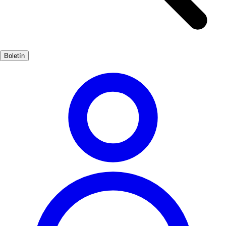
arquitectónico de la época. Además de su patrimonio arquitectónico,
Cuenca ofrece una rica gastronomía y tradiciones que se mantienen
vivas. Pasear por sus plazas y disfrutar de la hospitalidad de sus
gentes es una experiencia inolvidable.
Boletín
Cultura
Muy Popular
3-7 días
Medio
Fácil
Apto familias
Exterior
Mejores meses
4, 5, 6, 7, 8, 9
Mejor época
La mejor época para visitar Cuenca es durante la primavera y el
verano, cuando el clima es agradable y se celebran diversas
festividades. Además, podrás disfrutar de las vistas al aire libre y
explorar los alrededores.
Dónde vivirlo