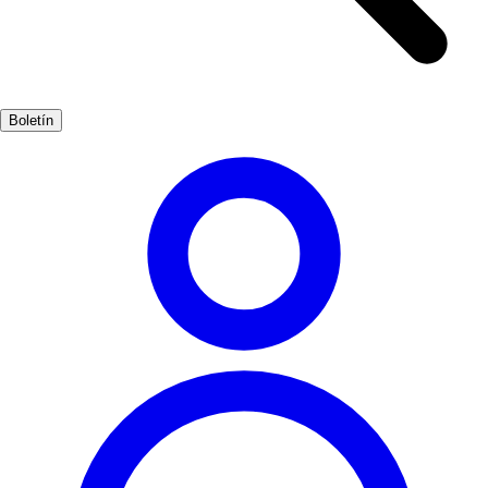
arquitectura y su ubicación privilegiada. Además, el castillo que se
alza en la cima de la colina ofrece vistas panorámicas del océano y
del pueblo, recordando tiempos de antaño. Pasear por el casco
antiguo es como retroceder en el tiempo; cada rincón cuenta una
Boletín
historia. Las tradiciones locales, como la Semana Santa y las fiestas
patronales, son reflejos de la rica cultura que los conileños han
preservado con orgullo.
Cultura
Popular
3-7 días
Medio
Fácil
Apto familias
Exterior
Mejores meses
4, 5, 6, 7, 8, 9
Mejor época
La mejor época para visitar Conil es durante la primavera y el
verano, cuando el clima es cálido y agradable. Durante estos meses,
puedes disfrutar de festivales locales y actividades al aire libre.