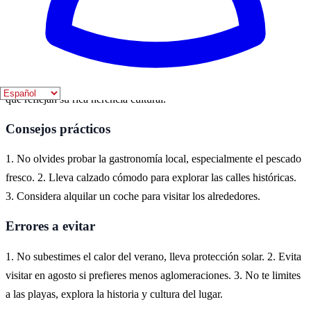
Dónde vivirlo
Conil de la Frontera es un destino ideal para experimentar la historia
de Andalucía. Puedes explorar su casco antiguo, con calles
empedradas y casas blancas, así como visitar monumentos históricos
que reflejan su rica herencia cultural.
Consejos prácticos
1. No olvides probar la gastronomía local, especialmente el pescado
fresco. 2. Lleva calzado cómodo para explorar las calles históricas.
3. Considera alquilar un coche para visitar los alrededores.
Errores a evitar
1. No subestimes el calor del verano, lleva protección solar. 2. Evita
visitar en agosto si prefieres menos aglomeraciones. 3. No te limites
a las playas, explora la historia y cultura del lugar.