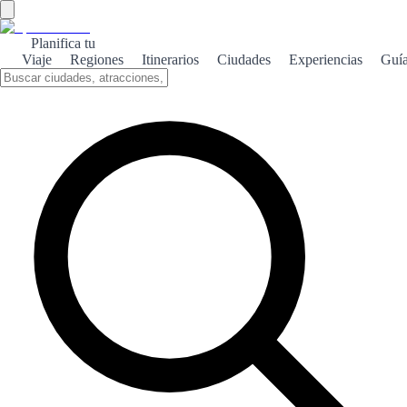
Planifica tu
Viaje
Regiones
Itinerarios
Ciudades
Experiencias
Guí
Conil histórico
Conil de la Frontera, un pueblo con historia, ofrece un viaje al
pasado a través de sus calles empedradas y monumentos que narran
su rica herencia cultural.
Sobre el tema
Conil de la Frontera, situado en la costa gaditana, es un lugar donde
la historia se entrelaza con la belleza natural. Sus calles estrechas y
casas blancas evocan la esencia de un pueblo pesquero que ha
sabido mantener su autenticidad a lo largo de los años. Uno de los
puntos más emblemáticos de Conil es su iglesia de Santa Catalina,
construida en el siglo XVI, que destaca por su impresionante