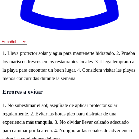
Chipiona es un destino costero en la provincia de Cádiz, conocido
por sus hermosas playas de arena dorada y su ambiente relajado.
Aquí, los visitantes pueden disfrutar de actividades acuáticas, paseos
por la playa y una rica gastronomía local.
Consejos prácticos
1. Lleva protector solar y agua para mantenerte hidratado. 2. Prueba
los mariscos frescos en los restaurantes locales. 3. Llega temprano a
la playa para encontrar un buen lugar. 4. Considera visitar las playas
menos concurridas durante la semana.
Errores a evitar
1. No subestimar el sol; asegúrate de aplicar protector solar
regularmente. 2. Evitar las horas pico para disfrutar de una
experiencia más tranquila. 3. No olvidar llevar calzado adecuado
para caminar por la arena. 4. No ignorar las señales de advertencia
sobre las condiciones del mar.