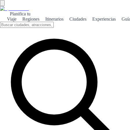
Planifica tu
Viaje
Regiones
Itinerarios
Ciudades
Experiencias
Guí
Chipiona de playas
Chipiona es un paraíso costero en la Costa de la Luz, conocido por
sus playas de arena dorada y su ambiente relajante.
Sobre el tema
Chipiona, situada en la provincia de Cádiz, es famosa por sus
extensas playas que atraen a miles de visitantes cada año. La Playa
de Regla, con su emblemático faro, es ideal para disfrutar del sol y
del mar. Además de su belleza natural, Chipiona ofrece una amplia
gama de actividades acuáticas, desde paddle surf hasta paseos en
barco. Las aguas tranquilas son perfectas para familias y aquellos
que buscan relajarse. No te pierdas la oportunidad de degustar la