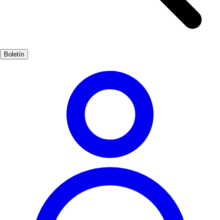
imaginar la vida en la Edad Media. La Plaza Mayor, con su
arquitectura típica, es el corazón del pueblo y un lugar ideal para
disfrutar de la gastronomía local. Además, Chinchilla celebra
diversas festividades que reflejan su patrimonio cultural, como la
Boletín
Semana Santa y las fiestas patronales. Estas celebraciones son una
excelente oportunidad para sumergirse en las tradiciones y
costumbres de este encantador lugar.
Cultura
Popular
3-7 días
Medio
Moderado
Apto familias
Exterior
Mejores meses
4, 5, 6, 7, 8, 9
Mejor época
La mejor época para visitar Chinchilla es durante la primavera y el
verano, cuando el clima es cálido y se pueden disfrutar de festivales
y eventos culturales al aire libre. Los meses de abril a septiembre