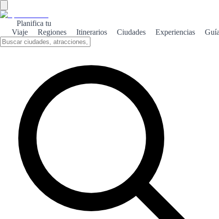
Planifica tu
Viaje
Regiones
Itinerarios
Ciudades
Experiencias
Guí
Chinchilla medieval
Descubre la historia y la arquitectura medieval de Chinchilla de
Montearagón, un pueblo que conserva su esencia histórica y
cultural.
Sobre el tema
Chinchilla de Montearagón es un encantador pueblo que se alza
sobre una colina, ofreciendo vistas impresionantes y un viaje al
pasado. Su castillo, que data del siglo XV, es un testimonio de su
rica historia y de las batallas que se libraron en la región. Pasear por
sus calles empedradas es como retroceder en el tiempo. Las casas de
piedra y los restos de antiguas murallas invitan a los visitantes a