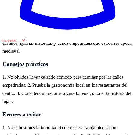
ofrecen una experiencia vibrante.
Dónde vivirlo
Chinchilla de Montearagón es un destino ideal para experimentar la
cultura medieval de España. Aquí, los visitantes pueden explorar
castillos, iglesias históricas y calles empedradas que evocan la época
medieval.
Consejos prácticos
1. No olvides llevar calzado cómodo para caminar por las calles
empedradas. 2. Prueba la gastronomía local en los restaurantes del
centro. 3. Considera un recorrido guiado para conocer la historia del
lugar.
Errores a evitar
1. No subestimes la importancia de reservar alojamiento con