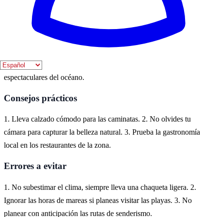
Dónde vivirlo
Cedeira, en la costa de Galicia, es un lugar ideal para disfrutar de la
naturaleza. Aquí se pueden explorar sus playas vírgenes, acantilados
impresionantes y rutas de senderismo que ofrecen vistas
espectaculares del océano.
Consejos prácticos
1. Lleva calzado cómodo para las caminatas. 2. No olvides tu
cámara para capturar la belleza natural. 3. Prueba la gastronomía
local en los restaurantes de la zona.
Errores a evitar
1. No subestimar el clima, siempre lleva una chaqueta ligera. 2.
Ignorar las horas de mareas si planeas visitar las playas. 3. No
planear con anticipación las rutas de senderismo.