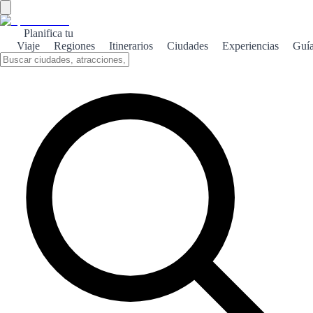
Planifica tu
Viaje
Regiones
Itinerarios
Ciudades
Experiencias
Guí
Cedeira Natural
Cedeira, un paraíso natural en la costa gallega, ofrece paisajes
impresionantes, playas vírgenes y una rica biodiversidad que cautiva
a los amantes de la naturaleza.
Sobre el tema
Cedeira, situado en la costa norte de España, es un destino ideal para
los amantes de la naturaleza. Sus acantilados impresionantes y sus
playas de arena fina, como la Playa de Cedeira, son perfectos para
disfrutar del sol y el mar. El entorno natural de Cedeira no solo se
limita a sus costas. El Parque Natural de las Fragas do Eume,
cercano a la localidad, ofrece rutas de senderismo entre bosques