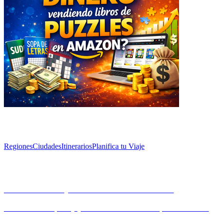
Explorar
Regiones
Ciudades
Itinerarios
Planifica tu Viaje
Artículos
Osuna: Una Joya Escondida de Andalucía
Descubre Osuna, una joya escondida en Andalucía, rica en historia
y cultura. Desde su impresionante arquitectura hasta sus vibrantes