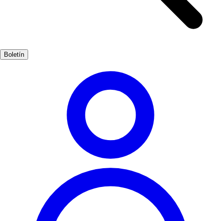
frondosos y ríos cristalinos, donde se puede observar una gran
variedad de flora y fauna. Además, Cedeira es el lugar perfecto para
practicar deportes al aire libre como el surf, el senderismo y la
observación de aves. La combinación de paisajes marinos y
Boletín
montañosos hace de este rincón de Galicia un destino único e
inolvidable.
Naturaleza
Muy Popular
3-7 días
Bajo
Fácil
Apto
familias
Económico
Exterior
Mejores meses
4, 5, 6, 7, 8, 9
Mejor época
La mejor época para visitar Cedeira es durante los meses de verano,
cuando el clima es cálido y las actividades al aire libre están en su
apogeo. Sin embargo, la primavera también es hermosa, con flores
en plena floración y menos turistas.