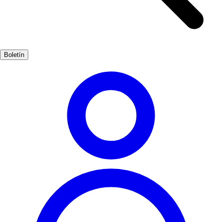
pueden explorar calles empedradas, disfrutar de la gastronomía local
y descubrir la historia de la zona a través de sus monumentos.
Además, Cazorla es un punto de partida perfecto para realizar
excursiones a lugares cercanos como las cascadas de La Cueva del
Boletín
Agua o el embalse del Tranco, donde se puede practicar actividades
acuáticas y disfrutar de la tranquilidad del entorno.
Naturaleza
Muy Popular
3-7 días
Medio
Moderado
Apto
familias
Exterior
Mejores meses
4, 5, 6, 7, 8, 9
Mejor época
La mejor época del año para visitar Cazorla es durante la primavera
y el verano, cuando el clima es cálido y las rutas de senderismo
están en su esplendor. Los meses de abril a septiembre son ideales
para disfrutar de actividades al aire libre.