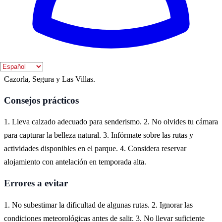
Dónde vivirlo
Cazorla, en la provincia de Jaén, es el lugar ideal para experimentar
el tema 'Cazorla serrana'. Rodeado de montañas y naturaleza, ofrece
una experiencia única en el Parque Natural de las Sierras de
Cazorla, Segura y Las Villas.
Consejos prácticos
1. Lleva calzado adecuado para senderismo. 2. No olvides tu cámara
para capturar la belleza natural. 3. Infórmate sobre las rutas y
actividades disponibles en el parque. 4. Considera reservar
alojamiento con antelación en temporada alta.
Errores a evitar
1. No subestimar la dificultad de algunas rutas. 2. Ignorar las
condiciones meteorológicas antes de salir. 3. No llevar suficiente