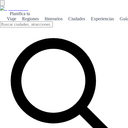
Planifica tu
Viaje
Regiones
Itinerarios
Ciudades
Experiencias
Guí
Cazorla serrana
Cazorla es un paraíso natural en el corazón de Andalucía, donde la
belleza de sus paisajes montañosos y su rica biodiversidad cautivan
a los visitantes.
Sobre el tema
Cazorla, situado en la provincia de Jaén, es conocido por su
impresionante parque natural, que alberga una variedad de flora y
fauna. Este lugar es ideal para los amantes del senderismo y la
naturaleza, ofreciendo rutas que se adaptan a todos los niveles. La
Sierra de Cazorla no solo destaca por su belleza escénica, sino
también por su patrimonio cultural. En el pueblo, los visitantes