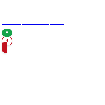
Explora 10 impresionantes eco-albergues en España que ofrecen a
los amantes de la naturaleza una combinación perfecta de
sostenibilidad y paisajes impresionantes. Desde retiros costeros hasta
escapadas montañosas, descubre cómo experimentar la belleza
natural de España de manera responsable.
❤️
👎