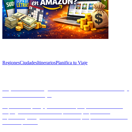
Explorar
Regiones
Ciudades
Itinerarios
Planifica tu Viaje
Artículos
Explorando el Legado Histórico de Toledo: Un Viaje
a Través del Tiempo
Explora Toledo, una joya cultural en España, donde la historia se
despliega a través de su diverso patrimonio, impresionante
arquitectura y rica gastronomía. Descubre por qué esta ciudad es un
destino imperdible.