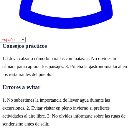
Carcabuey, un encantador pueblo en la provincia de Córdoba,
ofrece una experiencia auténtica de la vida serrana. Aquí puedes
disfrutar de la belleza natural de las Sierras Subbéticas, con paisajes
impresionantes y rutas de senderismo que te conectan con la
naturaleza.
Consejos prácticos
1. Lleva calzado cómodo para las caminatas. 2. No olvides tu
cámara para capturar los paisajes. 3. Prueba la gastronomía local en
los restaurantes del pueblo.
Errores a evitar
1. No subestimes la importancia de llevar agua durante las
excursiones. 2. Evitar visitar en pleno invierno si prefieres
actividades al aire libre. 3. No olvides informarte sobre las rutas de
senderismo antes de salir.