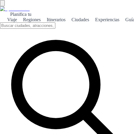
Planifica tu
Viaje
Regiones
Itinerarios
Ciudades
Experiencias
Guí
Carcabuey serrano
Carcabuey es un encantador pueblo andaluz rodeado de montañas,
ideal para los amantes de la naturaleza y el senderismo.
Sobre el tema
Ubicado en la provincia de Córdoba, Carcabuey es un destino que
combina historia y naturaleza. Sus paisajes serranos ofrecen rutas de
senderismo que permiten explorar la belleza del Parque Natural de
las Sierras Subbéticas. El pueblo destaca por su patrimonio cultural,
con monumentos como el castillo y la iglesia de San Juan Bautista.
Además, la gastronomía local, rica en sabores tradicionales, es un
atractivo que no te puedes perder. Visitar Carcabuey es una