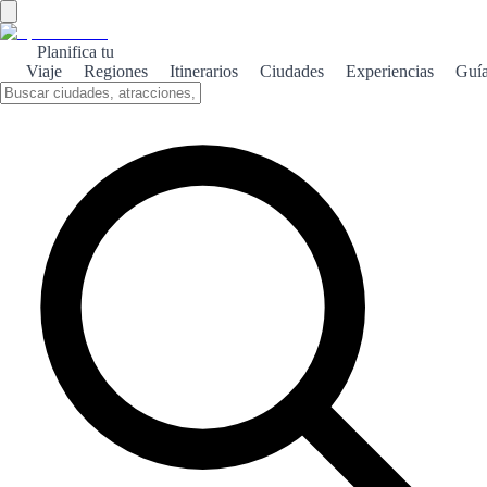
Planifica tu
Viaje
Regiones
Itinerarios
Ciudades
Experiencias
Guí
Calatayud histórica
Calatayud, un tesoro histórico en Aragón, ofrece un viaje a través de
su rica herencia cultural y monumentos que narran su fascinante
pasado.
Sobre el tema
Calatayud, situada en la provincia de Zaragoza, es una ciudad que
destaca por su impresionante patrimonio histórico. Fundada por los
íberos y posteriormente habitada por romanos y musulmanes, cada
época ha dejado su huella en la arquitectura y la cultura local. Uno
de los principales atractivos de Calatayud es su castillo, que se alza
majestuosamente sobre la ciudad. Desde sus murallas, se puede