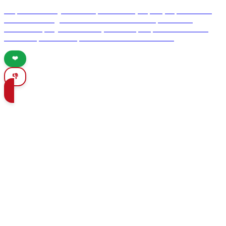
Emprende un viaje culinario por Valencia, España, explorando su
vibrante escena gastronómica. Desde la icónica paella hasta
deliciosas tapas y vinos locales, descubre por qué Valencia es un
destino imprescindible para los amantes de la comida.
❤️
👎