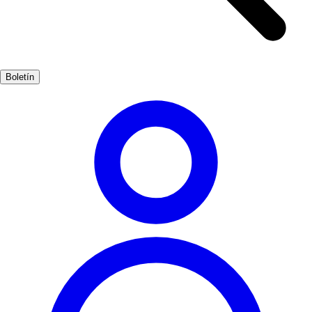
disfrutar de unas vistas panorámicas impresionantes. Además, la
iglesia de Santa María la Mayor, un magnífico ejemplo de la
arquitectura mudéjar, es otro de los puntos de interés que no te
puedes perder. La Semana Santa de Calatayud es una celebración
Boletín
que atrae a numerosos visitantes. Declarada Fiesta de Interés
Turístico Nacional, ofrece un recorrido por la historia y la tradición
religiosa de la ciudad, con procesiones que muestran la devoción de
sus habitantes.
Cultura
Popular
3-7 días
Medio
Fácil
Apto
familias
Económico
Interior
Exterior
Mejores meses
4, 5, 6, 7, 8, 9
Mejor época
La mejor época para visitar Calatayud es durante la primavera y el
verano, cuando el clima es agradable y se pueden disfrutar de