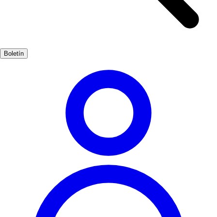
chiringuitos cercanos son experiencias que no te puedes perder. La
brisa marina y el sonido de las olas crean un ambiente perfecto para
relajarse. No olvides explorar las actividades acuáticas que se
ofrecen, como el surf y el paddle surf, que son ideales para los más
Boletín
aventureros. En Cádiz, cada día puede ser una nueva aventura bajo
el sol, haciendo de este destino un lugar inolvidable para los amantes
del mar.
Playas
Muy Popular
3-7 días
Medio
Fácil
Apto familias
Exterior
Mejores meses
6, 7, 8, 9
Mejor época
Los meses de verano son los mejores para disfrutar de las playas de
Cádiz, ya que el clima es cálido y soleado. Sin embargo, la
primavera también ofrece días agradables y menos multitudes.