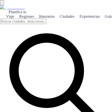
Planifica tu
Viaje
Regiones
Itinerarios
Ciudades
Experiencias
Guí
Cádiz de playas
Cádiz es un paraíso de playas, donde el sol brilla y las olas invitan a
disfrutar de un día perfecto junto al mar.
Sobre el tema
Cádiz, situada en la costa atlántica de Andalucía, es famosa por sus
impresionantes playas de arena dorada y aguas cristalinas. Desde la
Playa de la Victoria, ideal para familias, hasta la Playa de la Caleta,
que ofrece un ambiente más tranquilo y pintoresco, cada rincón tiene
su propio encanto. Además de su belleza natural, las playas de Cádiz
están rodeadas de una rica historia y cultura. Pasear por el malecón
al atardecer o disfrutar de una deliciosa tapa en uno de los