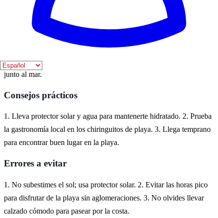
Dónde vivirlo
Cádiz es un destino ideal para disfrutar de playas impresionantes
como La Victoria y La Caleta. La ciudad ofrece una mezcla de
historia y belleza natural, perfecta para quienes buscan relajarse
junto al mar.
Consejos prácticos
1. Lleva protector solar y agua para mantenerte hidratado. 2. Prueba
la gastronomía local en los chiringuitos de playa. 3. Llega temprano
para encontrar buen lugar en la playa.
Errores a evitar
1. No subestimes el sol; usa protector solar. 2. Evitar las horas pico
para disfrutar de la playa sin aglomeraciones. 3. No olvides llevar
calzado cómodo para pasear por la costa.