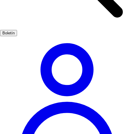
cultura de Cadaqués se refleja en su gastronomía, donde los sabores
del mar se combinan con ingredientes locales. Además, el pueblo
alberga festivales y eventos que celebran su rica herencia, haciendo
de Cadaqués un lugar vibrante y lleno de vida.
Boletín
Cultura, Playas, Naturaleza
Muy Popular
3-7 días
Medio
Fácil
Apto
familias
Exterior
Mejores meses
5, 6, 7, 8, 9
Mejor época
La mejor época para visitar Cadaqués es durante los meses de
verano, cuando el clima es cálido y las playas están en su esplendor.
Sin embargo, la primavera también ofrece un clima agradable y
menos multitudes.
Dónde vivirlo