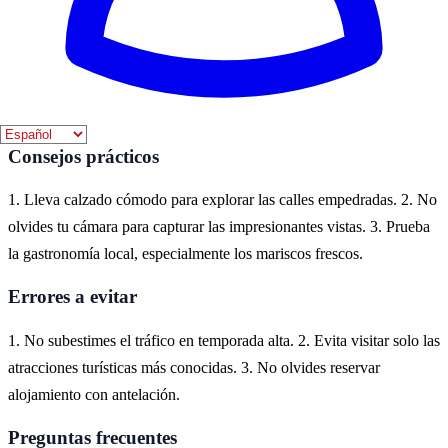
Cadaqués es un encantador pueblo costero en la Costa Brava,
conocido por sus casas blancas y su ambiente artístico. Es un lugar
ideal para disfrutar de la belleza del Mediterráneo y explorar la rica
historia cultural de la región.
Consejos prácticos
1. Lleva calzado cómodo para explorar las calles empedradas. 2. No
olvides tu cámara para capturar las impresionantes vistas. 3. Prueba
la gastronomía local, especialmente los mariscos frescos.
Errores a evitar
1. No subestimes el tráfico en temporada alta. 2. Evita visitar solo las
atracciones turísticas más conocidas. 3. No olvides reservar
alojamiento con antelación.
Preguntas frecuentes