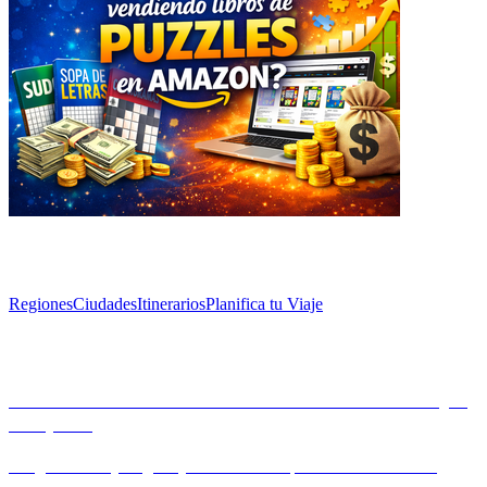
Explorar
Regiones
Ciudades
Itinerarios
Planifica tu Viaje
Artículos
Evita estos errores comunes de vacunación al viajar
a España
Asegura un viaje seguro y saludable a España evitando errores
comunes de vacunación. Infórmate sobre las vacunas esenciales,