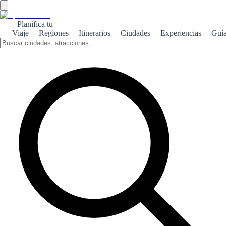
Planifica tu
Viaje
Regiones
Itinerarios
Ciudades
Experiencias
Guí
Cadaqués mediterráneo
Cadaqués, un encantador pueblo costero, ofrece una fusión perfecta
de cultura, playas y naturaleza en el corazón del Mediterráneo.
Sobre el tema
Cadaqués es un destino que enamora a todos sus visitantes. Situado
en la Costa Brava, este pintoresco pueblo destaca por sus casas
blancas y su ambiente bohemio, que ha atraído a artistas como
Salvador Dalí. Las playas de Cadaqués son un verdadero paraíso.
Con aguas cristalinas y calas escondidas, son ideales para disfrutar
del sol y practicar deportes acuáticos. La belleza natural de la zona
invita a explorar sus senderos y disfrutar de vistas espectaculares. La