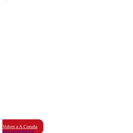
Volver a A Coruña
SPAIN
SEEKER