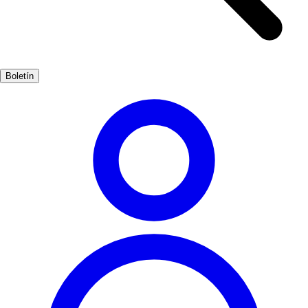
cada edificio cuenta una historia fascinante. Además de su historia,
Cabra ofrece una rica tradición gastronómica. No te pierdas la
oportunidad de degustar platos típicos como el salmorejo o los
famosos embutidos de la región, que reflejan la esencia de la cultura
Boletín
andaluza.
Cultura
Muy Popular
3-7 días
Medio
Fácil
Apto
familias
Económico
Exterior
Mejores meses
4, 5, 6, 7, 8, 9
Mejor época
La mejor época para visitar Cabra es durante la primavera y el
verano, cuando el clima es cálido y hay numerosas festividades. Los
meses de abril a septiembre son ideales para explorar al aire libre.
Dónde vivirlo