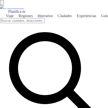
Planifica tu
Viaje
Regiones
Itinerarios
Ciudades
Experiencias
Guí
Cabra histórica
Descubre la rica historia de Cabra, un lugar donde la cultura y la
tradición se entrelazan en cada rincón.
Sobre el tema
Cabra, situada en la provincia de Córdoba, es un tesoro histórico
que ha sido testigo de diversas civilizaciones a lo largo de los siglos.
Desde los romanos hasta los árabes, cada cultura ha dejado su huella
en esta encantadora localidad. Uno de los principales atractivos de
Cabra es su impresionante patrimonio arquitectónico, que incluye la
iglesia de Nuestra Señora de la Asunción y el antiguo castillo.
Pasear por sus calles empedradas es como viajar en el tiempo, donde