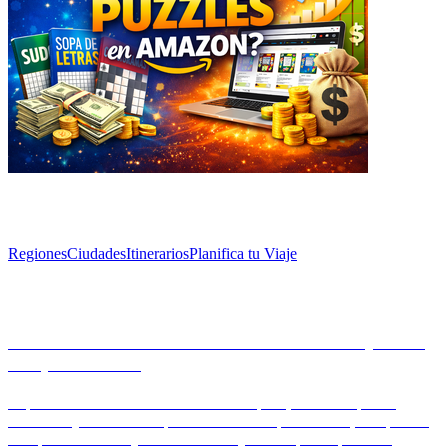
Explorar
Regiones
Ciudades
Itinerarios
Planifica tu Viaje
Artículos
Información sobre el sistema de trenes AVE y cómo
comprar boletos
Explora el sistema de trenes AVE en España, conocido por su
velocidad y eficiencia. Aprende cómo comprar boletos, comprende
los tipos de boletos y descubre consejos de expertos para una