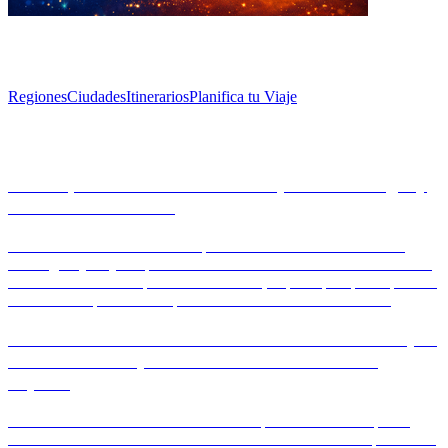
Explorar
Regiones
Ciudades
Itinerarios
Planifica tu Viaje
Artículos
Desbloqueando los secretos de España: astrología y
misticismo revelados
Descubre el lado místico de España a través de su rica herencia
astrológica y viajes espirituales. Desde las conexiones celestiales de
Al-Andalus hasta las prácticas modernas, explora por qué España es
un destino imprescindible para los entusiastas del misticismo.
Fiestas declaradas Patrimonio de la Humanidad por
la UNESCO: el pináculo de las tradiciones de
España
Descubre las vibrantes tradiciones de España reconocidas por la
UNESCO como Patrimonio de la Humanidad. Desde el apasionado