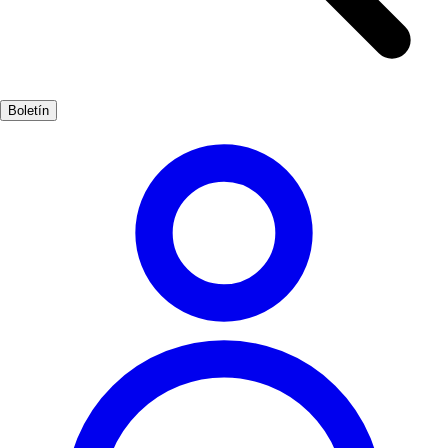
de un pasado glorioso. El Castillo de Burgos, que se alza sobre la
ciudad, ofrece vistas panorámicas que quitan el aliento. Este antiguo
baluarte fue testigo de numerosas batallas y es un lugar ideal para
imaginar la vida de los caballeros que una vez lo habitaron. Además,
Boletín
los restos de la muralla medieval te invitan a explorar la historia
defensiva de la ciudad. No puedes dejar de visitar el Monasterio de
las Huelgas, un lugar donde la historia y la espiritualidad se
entrelazan. Este monasterio, fundado en el siglo XII, alberga un
impresionante conjunto de tumbas reales y es un testimonio del
poder de la nobleza medieval. Burgos es, sin duda, un destino que
fascina a los amantes de la historia y la cultura.
Cultura
Muy Popular
3-7 días
Medio
Fácil
Apto familias
Exterior
Mejores meses
4, 5, 6, 7, 8, 9
Mejor época