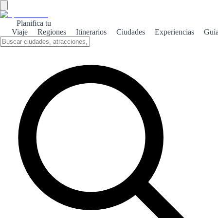
Planifica tu
Viaje
Regiones
Itinerarios
Ciudades
Experiencias
Guí
Burgos medieval
Descubre la rica historia medieval de Burgos, donde cada rincón
cuenta una historia de caballeros, castillos y catedrales
impresionantes.
Sobre el tema
Burgos, una de las ciudades más emblemáticas de Castilla y León,
es un verdadero tesoro del patrimonio medieval español. Su
impresionante catedral, declarada Patrimonio de la Humanidad por
la UNESCO, es un ejemplo sublime de la arquitectura gótica y un
símbolo de la ciudad. Pasear por sus calles empedradas es como
retroceder en el tiempo, rodeado de edificios que narran la historia