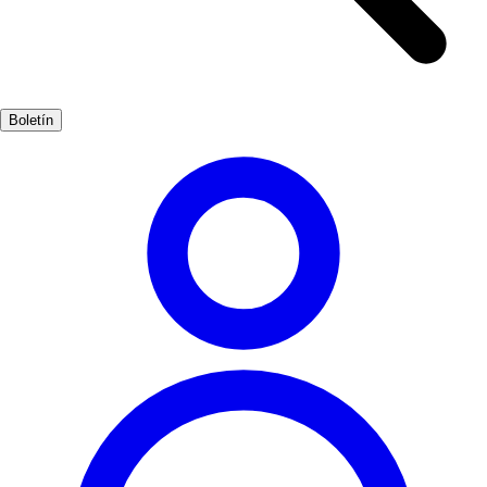
espectaculares del mar Cantábrico hasta la cercanía de la Reserva de
la Biosfera de Urdaibai, hay innumerables oportunidades para los
amantes del senderismo y la observación de aves. Las playas
cercanas, como la de Laida, son perfectas para relajarse y disfrutar
Boletín
del sol. La gastronomía de Bermeo es otro de sus grandes atractivos.
Los mariscos frescos y los platos tradicionales vascos, como el
marmitako o el bacalao a la vizcaína, son imperdibles. Además, las
sidrerías y restaurantes locales ofrecen una experiencia culinaria que
refleja la riqueza del mar y la tierra.
Cultura, Naturaleza, Gastronomía
Muy Popular
3-5
días
Medio
Fácil
Apto familias
Exterior
Mejores meses
5, 6, 7, 8, 9
Mejor época