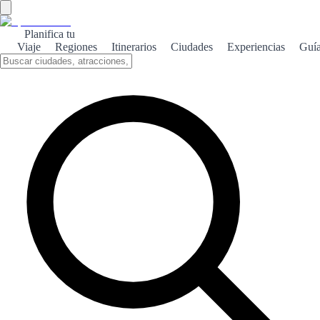
Planifica tu
Viaje
Regiones
Itinerarios
Ciudades
Experiencias
Guí
Bermeo marinero
Descubre Bermeo, un encantador pueblo pesquero donde la cultura,
la naturaleza y la gastronomía se entrelazan en un entorno único.
Sobre el tema
Bermeo, situado en la costa de Bizkaia, es un auténtico tesoro del
País Vasco. Este pintoresco pueblo marinero destaca por su puerto,
donde los barcos pesqueros dan vida a la tradición marítima de la
región. Pasear por sus calles empedradas es como viajar en el
tiempo, rodeado de coloridas casas de pescadores y una atmósfera
que invita a disfrutar de la vida. La naturaleza que rodea a Bermeo
es impresionante. Desde los acantilados que ofrecen vistas