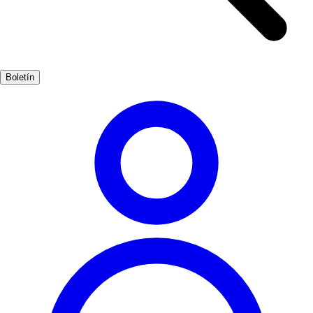
flora y fauna local. Pasear por estos caminos es una experiencia
revitalizante que conecta al visitante con la esencia del lugar.
Además de sus playas y paisajes, Benitachell cuenta con una rica
oferta gastronómica. Los restaurantes locales ofrecen delicias
Boletín
mediterráneas que complementan perfectamente un día de sol y mar,
haciendo de cada visita una experiencia completa.
Playas, Naturaleza
Muy Popular
5-10 días
Medio
Fácil
Apto
familias
Exterior
Mejores meses
5, 6, 7, 8, 9
Mejor época
La mejor época para visitar Benitachell es durante los meses de
verano, cuando las temperaturas son cálidas y las playas están en su
mejor momento. Sin embargo, la primavera también ofrece un clima
agradable y menos aglomeraciones.