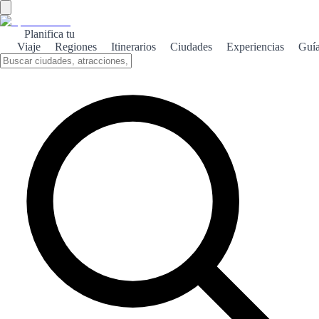
Planifica tu
Viaje
Regiones
Itinerarios
Ciudades
Experiencias
Guí
Benitachell costero
Descubre la belleza costera de Benitachell, donde playas de aguas
cristalinas y naturaleza exuberante te esperan para una experiencia
inolvidable.
Sobre el tema
Benitachell, un encantador pueblo en la Costa Blanca, es famoso
por sus impresionantes acantilados y playas de ensueño. Entre sus
joyas, la cala del Moraig destaca por su belleza natural y aguas
turquesas, perfectas para nadar y practicar snorkel. La naturaleza en
Benitachell es un regalo para los sentidos. Sus senderos ofrecen
vistas panorámicas del Mediterráneo y la oportunidad de explorar la