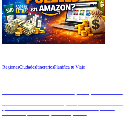
Explorar
Regiones
Ciudades
Itinerarios
Planifica tu Viaje
Artículos
La Alhambra de Granada: un paseo por la historia
Descubre la Alhambra de Granada, un impresionante sitio histórico
que muestra la rica herencia de la Dinastía Nazarí. Explora sus
maravillas arquitectónicas y hermosos jardines.
La escena de la cerveza artesanal en España: