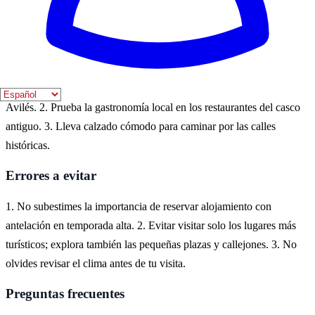
sus calles empedradas y admirar la arquitectura bien conservada que
data de siglos pasados.
Consejos prácticos
1. No olvides visitar el Centro de Interpretación de la Historia de
Avilés. 2. Prueba la gastronomía local en los restaurantes del casco
antiguo. 3. Lleva calzado cómodo para caminar por las calles
históricas.
Errores a evitar
1. No subestimes la importancia de reservar alojamiento con
antelación en temporada alta. 2. Evitar visitar solo los lugares más
turísticos; explora también las pequeñas plazas y callejones. 3. No
olvides revisar el clima antes de tu visita.
Preguntas frecuentes