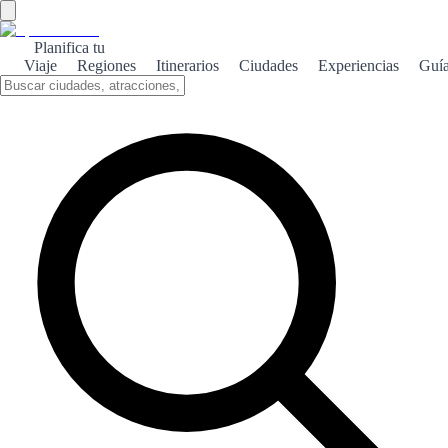
Planifica tu
Viaje
Regiones
Itinerarios
Ciudades
Experiencias
Guí
Avilés medieval
Descubre la rica historia medieval de Avilés, donde sus calles
empedradas y edificios históricos te transportarán a otra época.
Sobre el tema
Avilés, una joya de la costa asturiana, destaca por su impresionante
patrimonio medieval. Pasear por sus calles es como retroceder en el
tiempo, donde cada rincón cuenta una historia. La Plaza de España,
con su arquitectura renacentista, y la iglesia de San Nicolás de Bari
son solo algunos ejemplos de la herencia cultural que se puede
apreciar en esta encantadora ciudad. No te pierdas el Palacio de
Valdecarzana, un magnífico edificio que refleja el esplendor de la