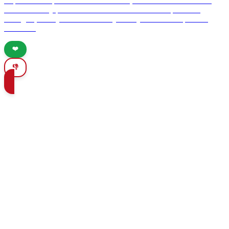
Explora el Parque Nacional de Doñana, un oasis andaluz rico en
biodiversidad y patrimonio cultural. Descubre su importancia
ecológica, su trayectoria histórica y consejos esenciales para los
visitantes.
❤️
👎