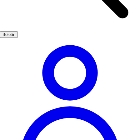
antiguo. Además, el Palacio Episcopal, diseñado por el arquitecto
modernista Antoni Gaudí, se alza como un símbolo de la fusión
entre la historia romana y la modernidad. La ciudad también alberga
el Museo Romano, donde se pueden apreciar mosaicos, esculturas y
Boletín
otros hallazgos que ofrecen una visión fascinante de la vida
cotidiana en la época romana. Visitar Astorga es un viaje al pasado
que no te puedes perder.
Cultura
Popular
3-5 días
Medio
Fácil
Apto
familias
Económico
Interior
Exterior
Mejores meses
4, 5, 6, 7, 8, 9
Mejor época
La mejor época para visitar Astorga es durante la primavera y el
verano, cuando el clima es agradable y se pueden disfrutar de las
actividades al aire libre. Además, en estos meses se celebran diversas