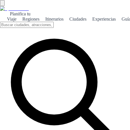
Planifica tu
Viaje
Regiones
Itinerarios
Ciudades
Experiencias
Guí
Astorga romana
Astorga, un tesoro de la historia romana, ofrece impresionantes
ruinas y monumentos que narran su rica herencia cultural y
arquitectónica.
Sobre el tema
Astorga, situada en la provincia de León, es una ciudad que destaca
por su legado romano. Fundada como Asturica Augusta, fue un
importante cruce de caminos en la antigua Vía de la Plata, lo que la
convirtió en un centro comercial y militar clave. Uno de los
monumentos más emblemáticos de Astorga es su impresionante
muralla romana, que se conserva en gran parte y rodea el casco