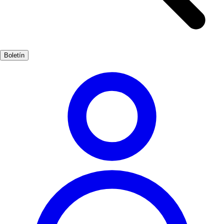
historia y cada plaza invita a la reflexión. No te pierdas la
oportunidad de visitar la Casa de la Cultura y el Jardín de la
Marquesa, espacios que combinan arte, naturaleza y la esencia de
Arucas. La monumentalidad de este lugar te dejará sin aliento y te
Boletín
hará apreciar la historia viva de Gran Canaria.
Cultura
Popular
3-7 días
Medio
Fácil
Apto familias
Exterior
Mejores meses
4, 5, 6, 7, 8, 9
Mejor época
La mejor época para visitar Arucas es durante la primavera y el
verano, cuando el clima es cálido y las festividades locales llenan las
calles de vida. Los meses de abril a septiembre ofrecen una variedad
de eventos culturales y actividades al aire libre.
Dónde vivirlo