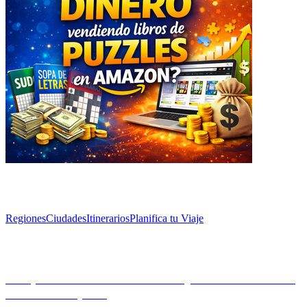
Explorar
Regiones
Ciudades
Itinerarios
Planifica tu Viaje
Artículos
Escapa de las multitudes: los mejores retiros serenos
ocultos de España