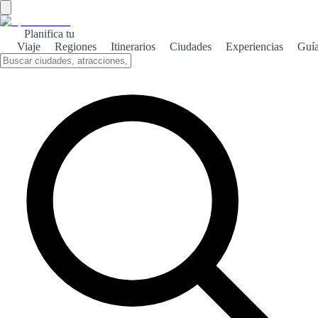
Planifica tu
Viaje
Regiones
Itinerarios
Ciudades
Experiencias
Guí
Arucas monumental
Descubre la riqueza arquitectónica de Arucas, donde la historia y la
cultura se entrelazan en cada rincón monumental.
Sobre el tema
Arucas, un encantador municipio de Gran Canaria, es conocido por
su impresionante patrimonio arquitectónico. La majestuosa Iglesia
de San Juan Bautista, con su estilo neogótico, se erige como símbolo
de la ciudad y atrae a visitantes de todo el mundo. Además de su
iglesia, Arucas alberga una serie de edificios históricos que reflejan
la riqueza cultural de la zona. Pasear por sus calles empedradas es
sumergirse en un viaje al pasado, donde cada fachada cuenta una