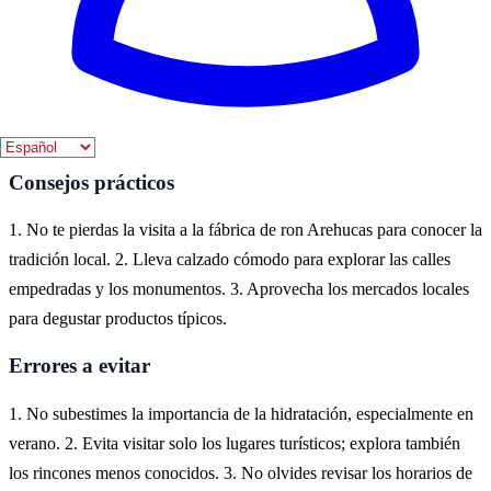
Arucas es un destino ideal para experimentar la riqueza cultural de
Gran Canaria. Aquí puedes disfrutar de su impresionante
arquitectura, como la iglesia de San Juan Bautista y la Casa de la
Cultura, que reflejan la historia y el patrimonio de la región.
Consejos prácticos
1. No te pierdas la visita a la fábrica de ron Arehucas para conocer la
tradición local. 2. Lleva calzado cómodo para explorar las calles
empedradas y los monumentos. 3. Aprovecha los mercados locales
para degustar productos típicos.
Errores a evitar
1. No subestimes la importancia de la hidratación, especialmente en
verano. 2. Evita visitar solo los lugares turísticos; explora también
los rincones menos conocidos. 3. No olvides revisar los horarios de