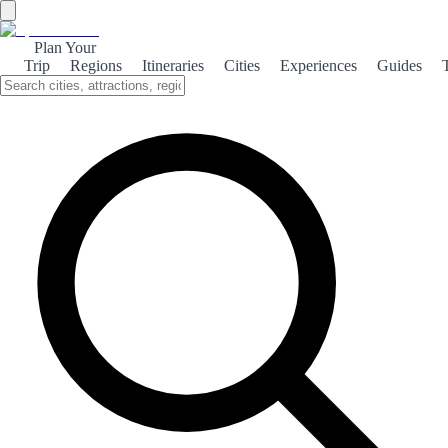
Plan Your
Trip
Regions
Itineraries
Cities
Experiences
Guides
Historical Puente Genil
Discover the rich history of Puente Genil, a charming town in
Andalusia, where cultural heritage meets stunning landscapes.
About the theme
Puente Genil, nestled in the heart of Andalusia, is a town steeped in
history. Its name, meaning 'Bridge of the Genil River,' reflects its
strategic importance throughout the ages. The town's origins date
back to Roman times, and remnants of this era can still be seen in its
architecture and layout. One of the most notable historical sites is the
Church of Our Lady of Sorrows, a stunning example of Baroque
architecture that showcases the town's rich religious heritage.