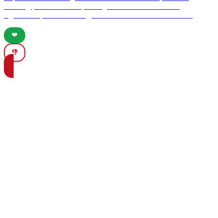
stunning prehistoric rock paintings. Discover its historical
significance, artistic mastery, and essential visitor information.
❤️
👎