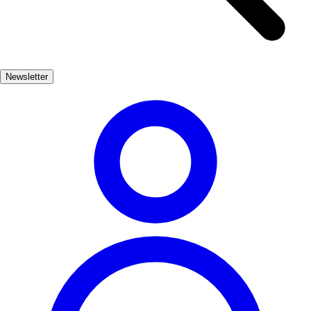
Visitors can also explore the old town, where narrow streets and
traditional Andalusian houses create a picturesque atmosphere,
perfect for leisurely strolls. In addition to its historical significance,
Puente Genil is known for its vibrant local culture, including
Newsletter
traditional festivals and delicious cuisine. The annual grape harvest
festival is a highlight, celebrating the region's winemaking traditions
and offering a taste of local flavors.
Cultura
Popular
3-7 días
Medio
Fácil
Apto familias
Económico
Exterior
Best months
4, 5, 6, 7, 8, 9
Best season
La mejor época del año para visitar Puente Genil es durante la
primavera y el verano, cuando el clima es cálido y se celebran
diversas festividades locales. Durante estos meses, los visitantes