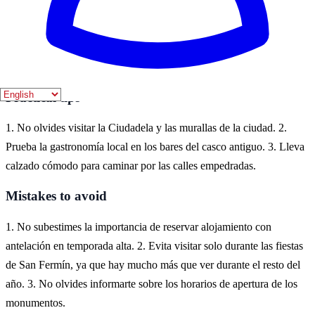
Pamplona es el lugar ideal para experimentar el tema de 'Pamplona
fortificada'. Puedes explorar sus impresionantes murallas y
fortificaciones que datan de siglos atrás, así como disfrutar de la rica
historia de la ciudad en sus calles y plazas.
Practical tips
1. No olvides visitar la Ciudadela y las murallas de la ciudad. 2.
Prueba la gastronomía local en los bares del casco antiguo. 3. Lleva
calzado cómodo para caminar por las calles empedradas.
Mistakes to avoid
1. No subestimes la importancia de reservar alojamiento con
antelación en temporada alta. 2. Evita visitar solo durante las fiestas
de San Fermín, ya que hay mucho más que ver durante el resto del
año. 3. No olvides informarte sobre los horarios de apertura de los
monumentos.