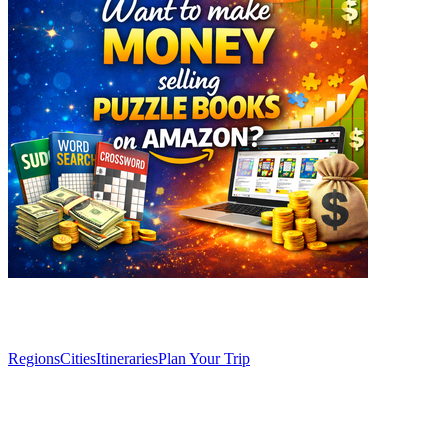
Explore
Regions
Cities
Itineraries
Plan Your Trip
Articles
Discover Seville’s hidden viewpoints: breathtaking