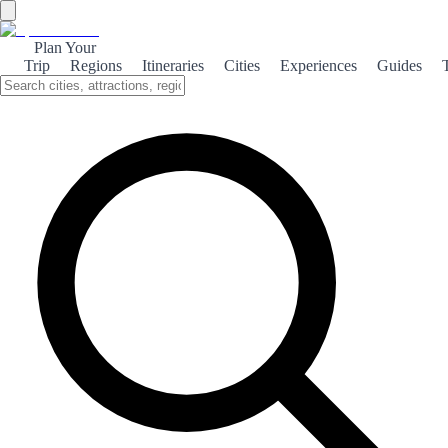
Plan Your
Trip
Regions
Itineraries
Cities
Experiences
Guides
Fortified Pamplona
Explore the rich history and impressive fortifications of Pamplona, a
city where medieval charm meets vibrant culture.
About the theme
Pamplona, known for its Running of the Bulls, is also a city steeped
in history, with its impressive fortified walls dating back to the 16th
century. These fortifications not only protected the city but also
shaped its unique character. Walking along the ancient walls, visitors
can enjoy stunning views of the city and its surroundings. The
Citadel, a star-shaped fortress, is a highlight, showcasing
Renaissance military architecture and offering a glimpse into