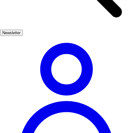
Pamplona's strategic importance. Beyond the walls, Pamplona's
vibrant culture thrives. The blend of historical sites, modern
amenities, and lively festivals makes it a captivating destination for
travelers seeking both adventure and history.
Newsletter
Cultura
Muy Popular
3-5 días
Medio
Moderado
Apto familias
Exterior
Best months
5, 6, 7, 8, 9
Best season
La mejor época del año para visitar Pamplona es durante los meses
de verano, cuando el clima es cálido y hay numerosas festividades.
Sin embargo, la primavera también ofrece un ambiente agradable y
menos multitudes.
Where to experience it