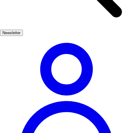
architectural styles. The city's vibrant atmosphere is enhanced by
local festivals and traditional Galician cuisine, making it a feast for
the senses. One of the highlights of Ourense is its famous thermal
baths, where visitors can unwind in naturally heated waters. These
Newsletter
therapeutic springs, set against a backdrop of stunning landscapes,
provide the perfect escape for relaxation and rejuvenation.
Naturaleza, Cultura, Termalismo
Muy Popular
3-7
días
Medio
Fácil
Apto familias
Económico
Exterior
Best months
4, 5, 6, 7, 8, 9
Best season
La mejor época del año para visitar Ourense es durante los meses de
primavera y verano, cuando el clima es cálido y se pueden disfrutar
de actividades al aire libre. Las fiestas locales y eventos culturales
también se celebran en estos meses, lo que añade un atractivo