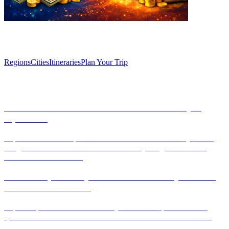
Explore
Regions
Cities
Itineraries
Plan Your Trip
Articles
Unlock the secrets of Salamanca’s Plaza Mayor
tapas bars
Explore the vibrant tapas scene of Salamanca's Plaza Mayor with
our guide to the best bars. Discover culinary delights that blend
tradition and innovation.
Discover Spain’s Mystical Treasures: Why Tourists
Flock to Sacred Sites
Explore Spain's sacred sites and mystical landscapes that attract
spiritual seekers from around the world. Discover the Camino de
Santiago, Montserrat, and more.