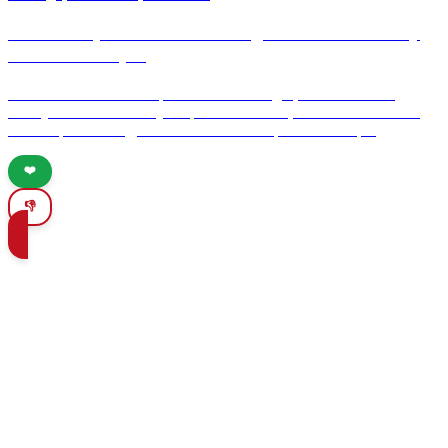
Discover Spain’s Hidden Villages: Timeless Beauty
in Rural Escapes
Uncover the charm of Spain's hidden villages, where timeless
beauty meets rich history. Explore Andalusia, Castilla-La Mancha,
the Basque Country, and Galicia for a unique rural escape.
❤️
👎