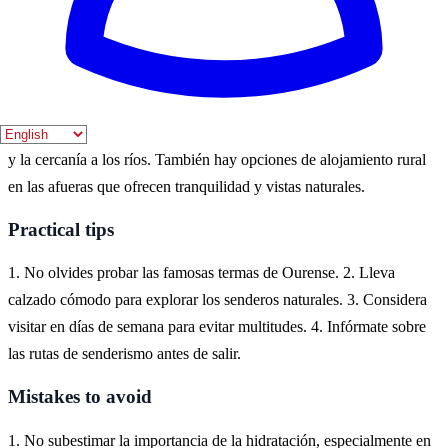
adicional.
Where to experience it
Para experimentar 'Ourense del Miño', se recomienda alojarse en el
centro de Ourense, donde se puede disfrutar de la gastronomía local
y la cercanía a los ríos. También hay opciones de alojamiento rural
en las afueras que ofrecen tranquilidad y vistas naturales.
Practical tips
1. No olvides probar las famosas termas de Ourense. 2. Lleva
calzado cómodo para explorar los senderos naturales. 3. Considera
visitar en días de semana para evitar multitudes. 4. Infórmate sobre
las rutas de senderismo antes de salir.
Mistakes to avoid
1. No subestimar la importancia de la hidratación, especialmente en