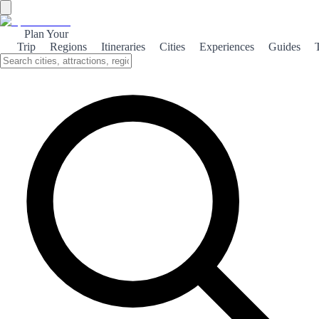
Plan Your
Trip
Regions
Itineraries
Cities
Experiences
Guides
Ourense del Miño
Discover the enchanting landscapes, rich culture, and rejuvenating
thermal springs of Ourense, a hidden gem along the Miño River in
Spain.
About the theme
Nestled in the heart of Galicia, Ourense is a captivating destination
where the Miño River flows gracefully through lush valleys. This
region is renowned for its stunning natural beauty, offering visitors a
chance to explore picturesque hiking trails and serene riverside
spots. Ourense is also steeped in history and culture, with its ancient
Roman bridges and charming old town showcasing a blend of