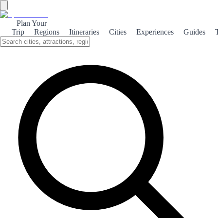
Plan Your
Trip
Regions
Itineraries
Cities
Experiences
Guides
Gastronomic Madrid
Explore the vibrant culinary scene of Madrid, where traditional
flavors meet modern innovation in a delightful gastronomic journey.
About the theme
Madrid is a culinary paradise, offering a rich tapestry of flavors that
reflect its diverse culture. From bustling tapas bars to Michelin-
starred restaurants, the city caters to every palate. Don't miss the
chance to savor traditional dishes like cocido madrileño and churros
with chocolate. As you wander through the streets of Madrid, you'll
discover local markets such as Mercado de San Miguel, where you
can sample artisanal cheeses, cured meats, and fresh seafood. Each