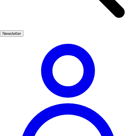
bite tells a story of the region's history and culinary heritage, making
it a must-visit for food enthusiasts. In addition to traditional fare,
Madrid's gastronomic scene is constantly evolving. Innovative chefs
are redefining Spanish cuisine, incorporating international influences
Newsletter
and creative techniques. Whether you're dining in a cozy tavern or a
contemporary eatery, Madrid promises a memorable culinary
experience.
Gastronomía
Muy Popular
3-7 días
Medio
Fácil
Apto
familias
Interior
Exterior
Best months
4, 5, 6, 7, 8, 9
Best season
La mejor época del año para disfrutar de la gastronomía madrileña
es durante la primavera y el verano, cuando los mercados y terrazas