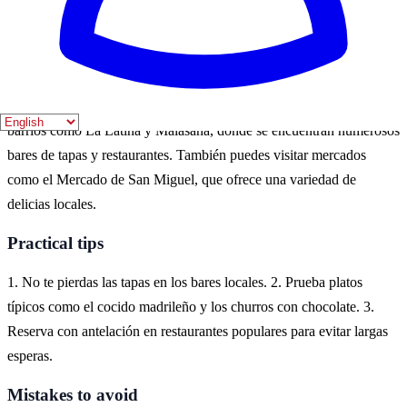
están llenos de vida. Además, muchos festivales gastronómicos se
celebran en estos meses, ofreciendo una experiencia única.
Where to experience it
Para experimentar el tema 'Madrid gastronómico', es ideal explorar
barrios como La Latina y Malasaña, donde se encuentran numerosos
bares de tapas y restaurantes. También puedes visitar mercados
como el Mercado de San Miguel, que ofrece una variedad de
delicias locales.
Practical tips
1. No te pierdas las tapas en los bares locales. 2. Prueba platos
típicos como el cocido madrileño y los churros con chocolate. 3.
Reserva con antelación en restaurantes populares para evitar largas
esperas.
Mistakes to avoid