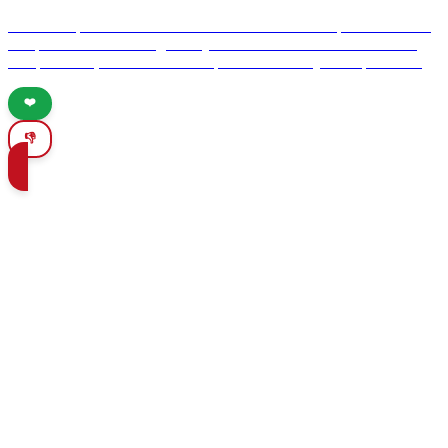
Uncover Spain's lesser-known coastal treasures that promise serene
escapes and breathtaking beauty. From the Costa de la Luz to the
Basque Coast, these uncrowded paradises await your exploration.
❤️
👎