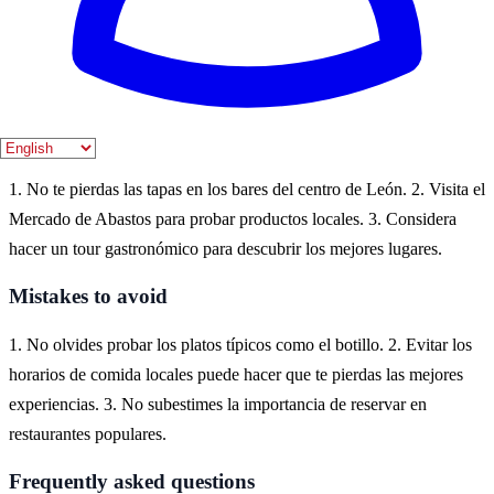
León es un destino ideal para disfrutar de la gastronomía española,
con una rica tradición culinaria que incluye tapas, embutidos y vinos
locales. Puedes experimentar la cultura gastronómica en restaurantes
y mercados locales, donde los sabores de la región cobran vida.
Practical tips
1. No te pierdas las tapas en los bares del centro de León. 2. Visita el
Mercado de Abastos para probar productos locales. 3. Considera
hacer un tour gastronómico para descubrir los mejores lugares.
Mistakes to avoid
1. No olvides probar los platos típicos como el botillo. 2. Evitar los
horarios de comida locales puede hacer que te pierdas las mejores
experiencias. 3. No subestimes la importancia de reservar en
restaurantes populares.
Frequently asked questions