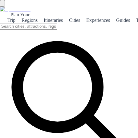
Plan Your
Trip
Regions
Itineraries
Cities
Experiences
Guides
Culinary Delights of León
Explore the rich culinary heritage of León, where traditional flavors
meet modern creativity in a vibrant food scene.
About the theme
León, a hidden gem in Spain, is renowned for its rich culinary
traditions that reflect the region's history and culture. From hearty
stews to exquisite tapas, the local cuisine is a feast for the senses.
One cannot visit León without indulging in its famous 'cocido
maragato,' a robust stew that showcases the region's agricultural
bounty. Pair it with a glass of local wine, and you have a true taste
of León. The city's vibrant food markets and charming tapas bars