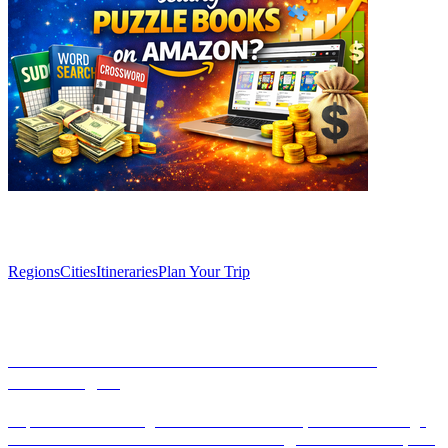
Explore
Regions
Cities
Itineraries
Plan Your Trip
Articles
Discover secrets of Castellar de la Frontera: a
medieval gem
Explore the enchanting Castellar de la Frontera, a medieval village
nestled in Andalusia. Discover its rich history, delicious cuisine, and