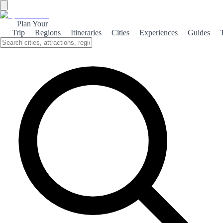
Plan Your
Trip
Regions
Itineraries
Cities
Experiences
Guides
Jaén: The Land of Olive Oil
Discover Jaén, Spain's olive oil capital, where rich flavors and
stunning landscapes intertwine, offering a unique culinary
experience.
About the theme
Jaén, nestled in the heart of Andalusia, is renowned for its
exceptional olive oil production. The region's unique climate and
fertile soil create the perfect conditions for cultivating olives, making
it a paradise for food lovers. Visitors can explore the picturesque
olive groves that blanket the hillsides, partake in guided tours of
local oil mills, and taste some of the finest extra virgin olive oils.