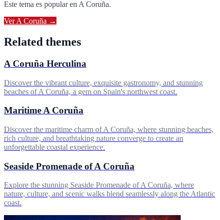
Este tema es popular en
A Coruña
.
Ver
A Coruña
→
Related themes
A Coruña Herculina
Discover the vibrant culture, exquisite gastronomy, and stunning
beaches of A Coruña, a gem on Spain's northwest coast.
Maritime A Coruña
Discover the maritime charm of A Coruña, where stunning beaches,
rich culture, and breathtaking nature converge to create an
unforgettable coastal experience.
Seaside Promenade of A Coruña
Explore the stunning Seaside Promenade of A Coruña, where
nature, culture, and scenic walks blend seamlessly along the Atlantic
coast.