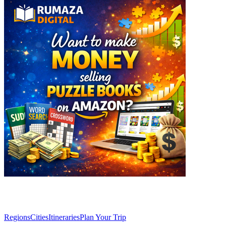
Explore
Regions
Cities
Itineraries
Plan Your Trip