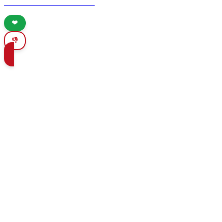
delicious Andalusian cuisine.
❤️
👎