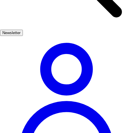
Each drop encapsulates the essence of the land, reflecting the
dedication of local farmers. Beyond the culinary delights, Jaén
boasts a rich history and stunning architecture, from the majestic
Jaén Cathedral to the ancient castles that dot the landscape. A trip to
Newsletter
Jaén is not just about oil; it's an immersion into a vibrant culture.
Gastronomía
Muy Popular
3-7 días
Medio
Fácil
Apto familias
Exterior
Best months
4, 5, 6, 7, 8, 9
Best season
La mejor época del año para visitar Jaén es durante la primavera y el
verano, cuando las temperaturas son agradables y se celebran
diversas festividades relacionadas con el aceite. Además, es el
momento ideal para disfrutar de la belleza de los olivares en plena
producción.