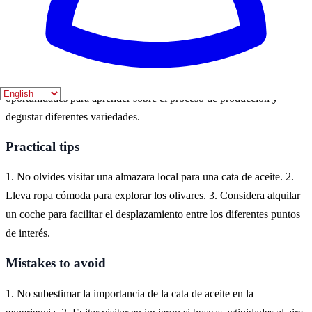
Where to experience it
En Jaén, España, puedes experimentar la cultura del aceite de oliva
en numerosas almazaras y fincas. La región es famosa por su
producción de aceite de oliva virgen extra, y hay muchas
oportunidades para aprender sobre el proceso de producción y
degustar diferentes variedades.
Practical tips
1. No olvides visitar una almazara local para una cata de aceite. 2.
Lleva ropa cómoda para explorar los olivares. 3. Considera alquilar
un coche para facilitar el desplazamiento entre los diferentes puntos
de interés.
Mistakes to avoid
1. No subestimar la importancia de la cata de aceite en la