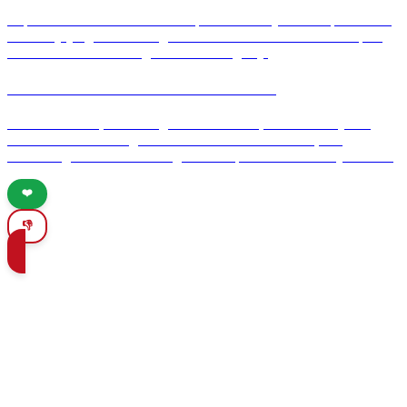
Explore Valencia's vibrant rooftop bars where you can sip cocktails
while enjoying breathtaking sunset views. Discover the best spots
for a memorable evening in this stunning city.
Osuna: A Hidden Gem of Andalusia
Discover Osuna, a hidden gem in Andalusia, rich in history and
culture. From stunning architecture to vibrant festivals, this
enchanting town offers unforgettable experiences for every traveler.
❤️
👎