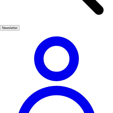
square. Visitors can marvel at its intricate façade and beautiful
interior, which features remarkable artworks and historical artifacts.
In addition to its architectural wonders, Durango hosts various
cultural events throughout the year, celebrating its rich heritage.
Newsletter
From traditional festivals to art exhibitions, there's always something
happening that brings the community together and invites visitors to
immerse themselves in the local culture.
Cultura
Popular
3-7 días
Medio
Fácil
Apto familias
Exterior
Best months
4, 5, 6, 7, 8, 9
Best season
La mejor época para visitar Durango es durante la primavera y el
verano, cuando el clima es agradable y se celebran diversas
festividades culturales. Los meses de abril a septiembre son ideales