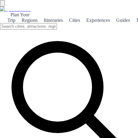
Plan Your
Trip
Regions
Itineraries
Cities
Experiences
Guides
Historic Durango
Explore the rich history of Durango, Spain, where ancient
architecture meets vibrant culture, offering a unique glimpse into the
past.
About the theme
Nestled in the scenic Basque Country, Durango boasts a captivating
history that dates back to medieval times. Its charming streets are
lined with well-preserved buildings, showcasing a blend of Gothic
and Renaissance architecture that tells the story of its past. One of
the highlights of Durango is the stunning Church of Santa María, a
masterpiece of Gothic architecture that stands proudly in the town