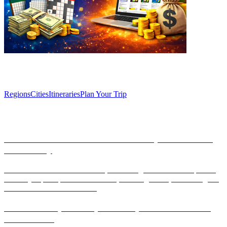
Explore
Regions
Cities
Itineraries
Plan Your Trip
Articles
Discover Carmona: Seville’s Best-Kept Secret for a
Perfect Day
Uncover the charm of Carmona, a hidden gem near Seville perfect
for a day trip. Explore ancient ruins, stunning views, and indulge in
delicious Andalusian cuisine.
Valencia’s Top Rooftop Bars: Sip Cocktails with a
Sunset View