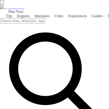
Plan Your
Trip
Regions
Itineraries
Cities
Experiences
Guides
Chipiona's Beaches
Discover the stunning beaches of Chipiona, where golden sands
meet the Atlantic. Perfect for sunbathing, water sports, and family
fun.
About the theme
Chipiona, located on the southern coast of Spain, boasts some of the
most beautiful beaches in the region. With its golden sands and
crystal-clear waters, it's a paradise for sun-seekers and water sports
enthusiasts alike. The town's main beach, Playa de Regla, is famous
for its lively atmosphere and stunning views of the iconic lighthouse.
Families flock here to enjoy the sun, while beach bars and