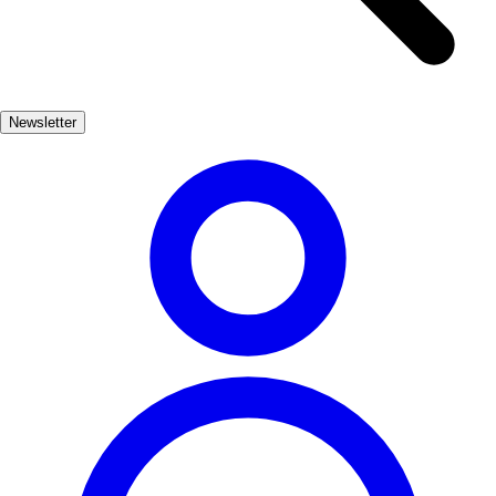
restaurants offer delicious local cuisine. For those seeking a quieter
experience, Playa de las Tres Piedras provides a more tranquil
setting, perfect for relaxation and enjoying nature. Whether you're
looking to swim, sunbathe, or explore, Chipiona's beaches cater to
Newsletter
every preference.
Playas
Muy Popular
3-7 días
Bajo
Fácil
Apto
familias
Económico
Exterior
Best months
6, 7, 8, 9
Best season
Los meses de verano, especialmente julio y agosto, son ideales para
disfrutar de las playas de Chipiona, ya que el clima es cálido y
soleado. Sin embargo, también se puede visitar en septiembre,
cuando las multitudes disminuyen y el clima sigue siendo agradable.