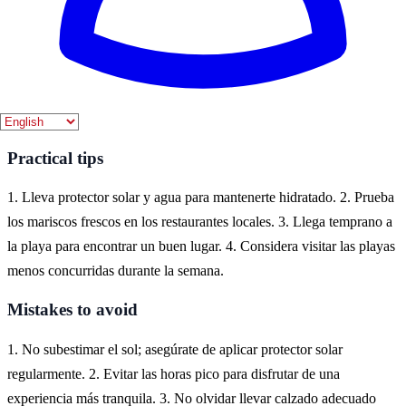
Where to experience it
Chipiona es un destino costero en la provincia de Cádiz, conocido
por sus hermosas playas de arena dorada y su ambiente relajado.
Aquí, los visitantes pueden disfrutar de actividades acuáticas, paseos
por la playa y una rica gastronomía local.
Practical tips
1. Lleva protector solar y agua para mantenerte hidratado. 2. Prueba
los mariscos frescos en los restaurantes locales. 3. Llega temprano a
la playa para encontrar un buen lugar. 4. Considera visitar las playas
menos concurridas durante la semana.
Mistakes to avoid
1. No subestimar el sol; asegúrate de aplicar protector solar
regularmente. 2. Evitar las horas pico para disfrutar de una
experiencia más tranquila. 3. No olvidar llevar calzado adecuado