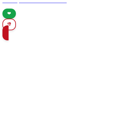
beaches, and outdoor adventures.
❤️
👎