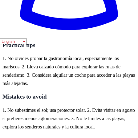
Cedeira, un encantador pueblo costero en Galicia, es el lugar ideal
para disfrutar de este tema. Aquí puedes experimentar la belleza de
sus playas, la rica cultura local y la impresionante naturaleza que
rodea la región.
Practical tips
1. No olvides probar la gastronomía local, especialmente los
mariscos. 2. Lleva calzado cómodo para explorar las rutas de
senderismo. 3. Considera alquilar un coche para acceder a las playas
más alejadas.
Mistakes to avoid
1. No subestimes el sol; usa protector solar. 2. Evita visitar en agosto
si prefieres menos aglomeraciones. 3. No te limites a las playas;
explora los senderos naturales y la cultura local.