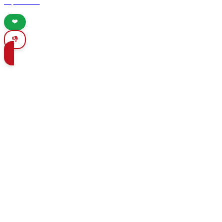
experience.
❤️
👎