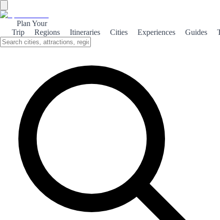
Plan Your
Trip
Regions
Itineraries
Cities
Experiences
Guides
Boí Pirenaica
Discover the breathtaking beauty of Boí Pirenaica, a hidden gem in
the Catalan Pyrenees, where nature and adventure await.
About the theme
Nestled in the heart of the Catalan Pyrenees, Boí Pirenaica is a
paradise for nature lovers and adventure seekers alike. With its
stunning landscapes, lush valleys, and towering peaks, this region
offers a perfect escape from the hustle and bustle of everyday life.
Visitors can explore the breathtaking Aigüestortes i Estany de Sant
Maurici National Park, famous for its crystal-clear lakes and diverse
wildlife. Hiking trails wind through the picturesque scenery,