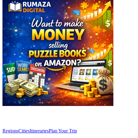
Explore
Regions
Cities
Itineraries
Plan Your Trip