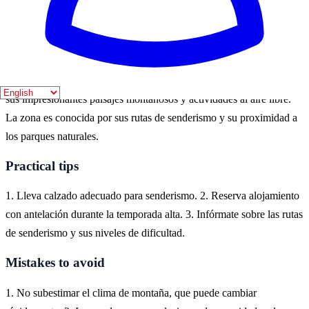
están en su apogeo. Sin embargo, la primavera también ofrece un
paisaje hermoso con flores en flor.
Where to experience it
En Boí, España, puedes experimentar la belleza de los Pirineos, con
sus impresionantes paisajes montañosos y actividades al aire libre.
La zona es conocida por sus rutas de senderismo y su proximidad a
los parques naturales.
Practical tips
1. Lleva calzado adecuado para senderismo. 2. Reserva alojamiento
con antelación durante la temporada alta. 3. Infórmate sobre las rutas
de senderismo y sus niveles de dificultad.
Mistakes to avoid
1. No subestimar el clima de montaña, que puede cambiar