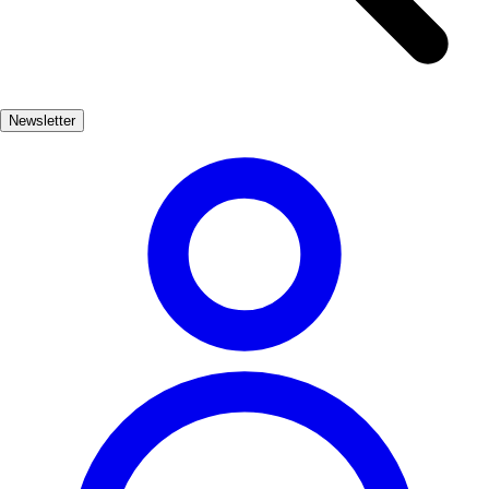
providing opportunities for both leisurely strolls and challenging
treks, making it suitable for all levels of outdoor enthusiasts. In
addition to its natural beauty, Boí Pirenaica is rich in cultural
heritage, featuring Romanesque churches that are UNESCO World
Newsletter
Heritage sites. After a day of exploration, unwind in the charming
local villages, where you can savor traditional Catalan cuisine and
experience the warm hospitality of the locals.
Naturaleza
Muy Popular
3-7 días
Medio
Moderado
Apto
familias
Exterior
Best months
6, 7, 8, 9
Best season
El mejor momento para visitar Boí es durante los meses de verano,
cuando las temperaturas son agradables y las actividades al aire libre