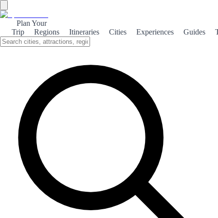
Plan Your
Trip
Regions
Itineraries
Cities
Experiences
Guides
Beas de Segura Serrana
Discover the breathtaking natural beauty of Beas de Segura, a
hidden gem in the Sierra de Cazorla, where mountains meet rich
cultural heritage.
About the theme
Nestled in the heart of the Sierra de Cazorla, Beas de Segura is a
picturesque village that offers stunning landscapes and a tranquil
atmosphere. Surrounded by lush forests and majestic mountains, it’s
a paradise for nature lovers and adventure seekers alike. The area is
perfect for hiking, with numerous trails that lead you through
breathtaking scenery, including the nearby Segura River. As you