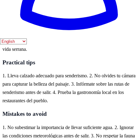
Where to experience it
Beas de Segura es un destino ideal para disfrutar de la naturaleza en
la provincia de Jaén, Andalucía. Aquí puedes explorar sus montañas,
ríos y paisajes rurales, ofreciendo una experiencia auténtica de la
vida serrana.
Practical tips
1. Lleva calzado adecuado para senderismo. 2. No olvides tu cámara
para capturar la belleza del paisaje. 3. Infórmate sobre las rutas de
senderismo antes de salir. 4. Prueba la gastronomía local en los
restaurantes del pueblo.
Mistakes to avoid
1. No subestimar la importancia de llevar suficiente agua. 2. Ignorar
las condiciones meteorológicas antes de salir. 3. No respetar la fauna