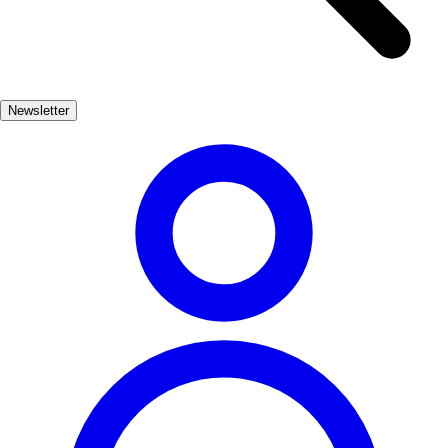
explore, you’ll encounter diverse flora and fauna, making every step
a delightful experience. In addition to its natural wonders, Beas de
Segura boasts a rich cultural heritage. The village is home to
charming streets, traditional architecture, and local festivals that
Newsletter
celebrate its history and traditions, offering visitors a glimpse into
authentic Andalusian life.
Naturaleza
Popular
3-7 días
Medio
Moderado
Apto
familias
Económico
Exterior
Best months
4, 5, 6, 7, 8, 9
Best season
La mejor época para visitar Beas de Segura es durante la primavera
y el verano, cuando el clima es cálido y las actividades al aire libre
son más agradables. Los meses de abril a septiembre son perfectos
para disfrutar de senderismo y otras actividades en la naturaleza.