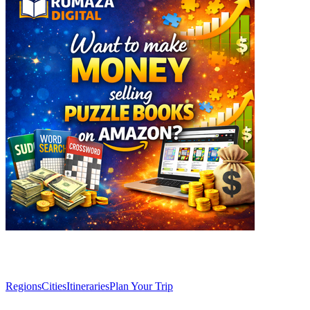
Explore
Regions
Cities
Itineraries
Plan Your Trip