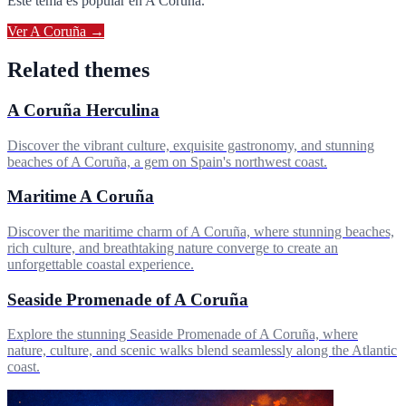
Este tema es popular en
A Coruña
.
Ver
A Coruña
→
Related themes
A Coruña Herculina
Discover the vibrant culture, exquisite gastronomy, and stunning
beaches of A Coruña, a gem on Spain's northwest coast.
Maritime A Coruña
Discover the maritime charm of A Coruña, where stunning beaches,
rich culture, and breathtaking nature converge to create an
unforgettable coastal experience.
Seaside Promenade of A Coruña
Explore the stunning Seaside Promenade of A Coruña, where
nature, culture, and scenic walks blend seamlessly along the Atlantic
coast.