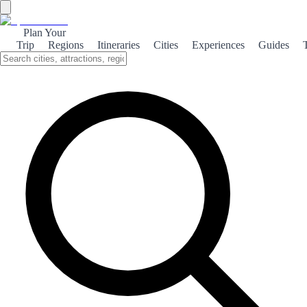
Plan Your
Trip
Regions
Itineraries
Cities
Experiences
Guides
UNESCO Heritage
Explore the rich UNESCO heritage of Alcalá de Henares, a city that
beautifully blends history, culture, and architectural marvels.
About the theme
Alcalá de Henares, the birthplace of Miguel de Cervantes, is a city
steeped in history and recognized as a UNESCO World Heritage
site. Its well-preserved medieval architecture and vibrant cultural
scene make it a must-visit destination. The city's historic center
showcases stunning landmarks, including the University of Alcalá,
which dates back to the 15th century. This institution not only
played a pivotal role in Spanish education but also contributed to the