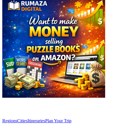
Explore
Regions
Cities
Itineraries
Plan Your Trip