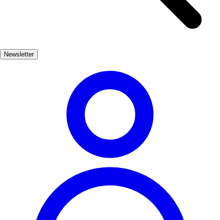
cultural renaissance of the region. Visitors can stroll through the
picturesque streets, admire the intricate facades, and immerse
themselves in the literary legacy of Cervantes. Alcalá de Henares
offers a unique glimpse into Spain's rich past, making it an
Newsletter
unforgettable experience.
Cultura
Muy Popular
3-7 días
Medio
Fácil
Apto
familias
Económico
Interior
Exterior
Best months
4, 5, 6, 7, 8, 9
Best season
La mejor época para visitar Alcalá de Henares es durante la
primavera y el verano, cuando el clima es agradable y se celebran
numerosos festivales culturales. Los meses de abril a septiembre
ofrecen una gran variedad de actividades al aire libre.